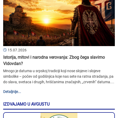
15.07.2026
Istorija, mitovi i narodna verovanja: Zbog čega slavimo
Vidovdan?
Mnogo je datuma u srpskoj tradiciji koji nose slojeve i slojeve
simbolike – počev od godišnjica koje nas sete na ratna stradanja, pa
do slava, svetaca i drugih, hrišćanima značajnih, „crvenih“ datuma....
Detaljnije...
IZDVAJAMO U AVGUSTU