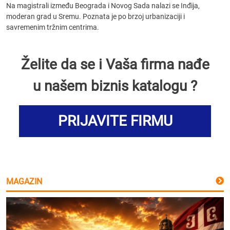
Na magistrali između Beograda i Novog Sada nalazi se Inđija,
moderan grad u Sremu. Poznata je po brzoj urbanizaciji i
savremenim tržnim centrima.
Želite da se i Vaša firma nađe
u našem biznis katalogu ?
PRIJAVITE FIRMU
MAGAZIN