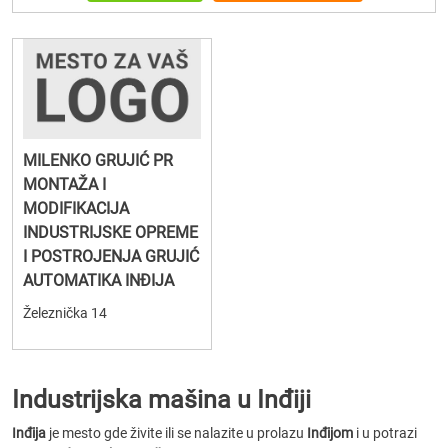
MILENKO GRUJIĆ PR
MONTAŽA I
MODIFIKACIJA
INDUSTRIJSKE OPREME
I POSTROJENJA GRUJIĆ
AUTOMATIKA INĐIJA
Železnička 14
Industrijska mašina u Inđiji
Inđija
je mesto gde živite ili se nalazite u prolazu
Inđijom
i u potrazi