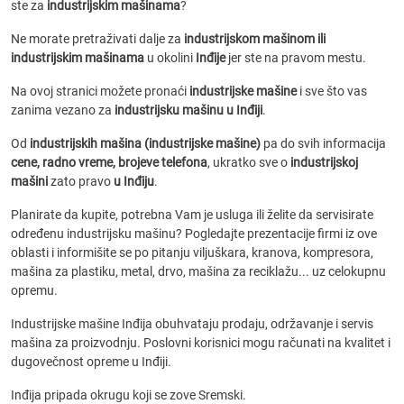
ste za
industrijskim mašinama
?
Ne morate pretraživati dalje za
industrijskom mašinom ili
industrijskim mašinama
u okolini
Inđije
jer ste na pravom mestu.
Na ovoj stranici možete pronaći
industrijske mašine
i sve što vas
zanima vezano za
industrijsku mašinu u Inđiji
.
Od
industrijskih mašina (industrijske mašine)
pa do svih informacija
cene, radno vreme, brojeve telefona
, ukratko sve o
industrijskoj
mašini
zato pravo
u Inđiju
.
Planirate da kupite, potrebna Vam je usluga ili želite da servisirate
određenu industrijsku mašinu? Pogledajte prezentacije firmi iz ove
oblasti i informišite se po pitanju viljuškara, kranova, kompresora,
mašina za plastiku, metal, drvo, mašina za reciklažu... uz celokupnu
opremu.
Industrijske mašine Inđija obuhvataju prodaju, održavanje i servis
mašina za proizvodnju. Poslovni korisnici mogu računati na kvalitet i
dugovečnost opreme u Inđiji.
Inđija pripada okrugu koji se zove Sremski.