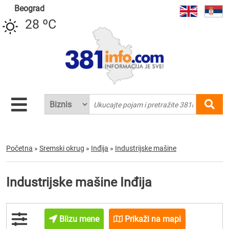
Beograd
28 ºC
Početna
»
Sremski okrug
»
Inđija
»
Industrijske mašine
Industrijske mašine Inđija
Blizu mene
Prikaži na mapi