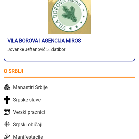
VILA BOROVA I AGENCIJA MIROS
Jovanke Jeftanović 5, Zlatibor
O SRBIJI
Manastiri Srbije
Srpske slave
Verski praznici
Srpski običaji
Manifestacije