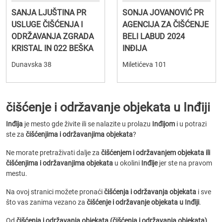
SANJA LJUŠTINA PR
SONJA JOVANOVIĆ PR
USLUGE ČIŠĆENJA I
AGENCIJA ZA ČIŠĆENJE
ODRŽAVANJA ZGRADA
BELI LABUD 2024
KRISTAL IN 022 BEŠKA
INĐIJA
Dunavska 38
Miletićeva 101
čišćenje i održavanje objekata u Inđiji
Inđija
je mesto gde živite ili se nalazite u prolazu
Inđijom
i u potrazi
ste za
čišćenjima i održavanjima objekata
?
Ne morate pretraživati dalje za
čišćenjem i održavanjem objekata ili
čišćenjima i održavanjima objekata
u okolini
Inđije
jer ste na pravom
mestu.
Na ovoj stranici možete pronaći
čišćenja i održavanja objekata
i sve
što vas zanima vezano za
čišćenje i održavanje objekata u Inđiji
.
Od
čišćenja i održavanja objekata (čišćenja i održavanja objekata)