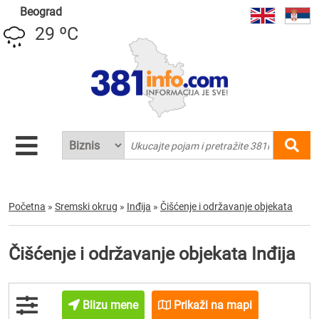
Beograd
29 ºC
Početna
»
Sremski okrug
»
Inđija
»
Čišćenje i održavanje objekata
Čišćenje i održavanje objekata Inđija
Blizu mene
Prikaži na mapi