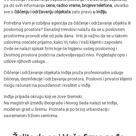
pa do svih informacija
cene, radno vreme, brojeve telefona
, ukratko
sve o
čišćenju i održavanju objekata
zato pravo
u Inđiju
.
Potrebna Vam je ozbiljna agencija za čiščenje i održavanje objekta ili
poslovnog prostora? Današnji trendovi nalažu da se u poslovnim
prostorima provodi više od pola dana. Vrlo je važno da se u takvim
uslovima osećate prijatno, kako Vi, tako i Vaši klijenti i zaposleni.
Ovde se nalazi spisak firmi koje će higijenu vašeg poslovnog i
životnog prostora podići na zadovoljavajući nivo. Pogledajte opis i
uslove njihovih usluga...
Čišćenje i održavanje objekata Inđija pruža profesionalne usluge
čišćenja, dezinfekcije i održavanja prostora. Poslovni i privatni klijenti
mogu računati na pouzdanost i kvalitet u Inđiji.
Inđija pripada okrugu koji se zove Sremski.
Na magistrali između Beograda i Novog Sada nalazi se Inđija,
moderan grad u Sremu. Poznata je po brzoj urbanizaciji i
savremenim tržnim centrima.