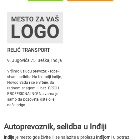
RELIĆ TRANSPORT
9. Jugovića 75, Beška, Inđija
Vršimo uslugu prevoza: - robe -
stvari - selidbe Na teritoriji Inđije,
Novog Sada i cele Srbije. Sa
radnom snagom ili bez. BRZO I
PROFESIONALNO! Na vama je
samo da pozovete, ostalo je
naša briga.
Autoprevoznik, selidba u Inđiji
Inđija
je mesto gde živite ili se nalazite u prolazu
Inđijom
i u potrazi