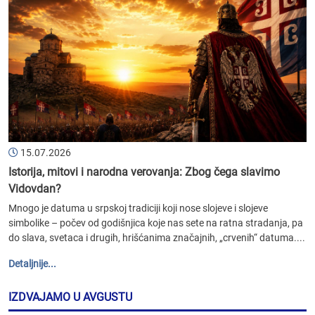
15.07.2026
Istorija, mitovi i narodna verovanja: Zbog čega slavimo
Vidovdan?
Mnogo je datuma u srpskoj tradiciji koji nose slojeve i slojeve
simbolike – počev od godišnjica koje nas sete na ratna stradanja, pa
do slava, svetaca i drugih, hrišćanima značajnih, „crvenih“ datuma....
Detaljnije...
IZDVAJAMO U AVGUSTU