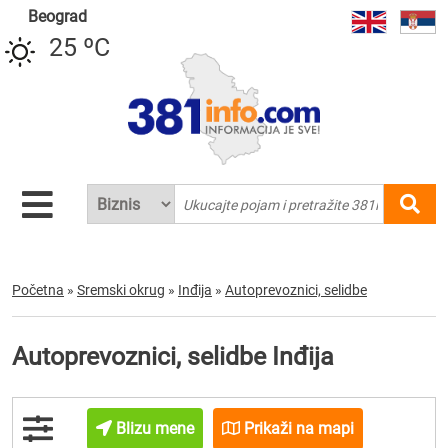
Beograd
25 ºC
Početna
»
Sremski okrug
»
Inđija
»
Autoprevoznici, selidbe
Autoprevoznici, selidbe Inđija
Blizu mene
Prikaži na mapi