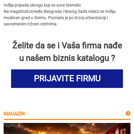
Inđija pripada okrugu koji se zove Sremski.
Na magistrali između Beograda i Novog Sada nalazi se Inđija,
moderan grad u Sremu. Poznata je po brzoj urbanizaciji i
savremenim tržnim centrima.
Želite da se i Vaša firma nađe
u našem biznis katalogu ?
PRIJAVITE FIRMU
MAGAZIN