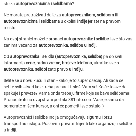
ste za
autoprevoznicima i selidbama
?
Ne morate pretraživati dalje za
autoprevoznikom, selidbom ili
autoprevoznicima i selidbama
u okolini
Inđije
jer ste na pravom
mestu.
Na ovoj stranici možete pronaći
autoprevoznike i selidbe
i sve što vas
zanima vezano za
autoprevoznika, selidbu u Inđiji
.
Od
autoprevoznika i selidbi (autoprevoznika, selidbe)
pa do svih
informacija
cene, radno vreme, brojeve telefona
, ukratko sve o
autoprevozniku, selidbi
zato pravo
u Inđiju
.
Selite se u novu kuću ili stan - kako je to super osećaj. Ali kada se
setite svih stvari koje treba prebaciti -sloši Vam se! Ko će to sve da
spakuje i preveze? Vama onda trebaju firme koje se bave selidbama!
Pronađite ih na ovoj strani portala 381info.com Vaše je samo da
pomerate mišem kursor, a oni će pomeriti sve ostalo :)
Autoprevoznici i selidbe Inđija omogućavaju sigurnu i brzu
transportnu uslugu. Poslovni i privatni klijenti lako organizuju selidbe
u Inđiji.