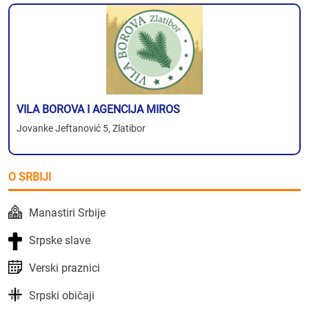
VILA BOROVA I AGENCIJA MIROS
Jovanke Jeftanović 5, Zlatibor
O SRBIJI
Manastiri Srbije
Srpske slave
Verski praznici
Srpski običaji