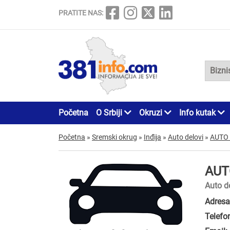
PRATITE NAS:
Početna
O Srbiji
Okruzi
Info kutak
Početna
»
Sremski okrug
»
Inđija
»
Auto delovi
»
AUTO
AUT
Auto de
Adresa
Telefo