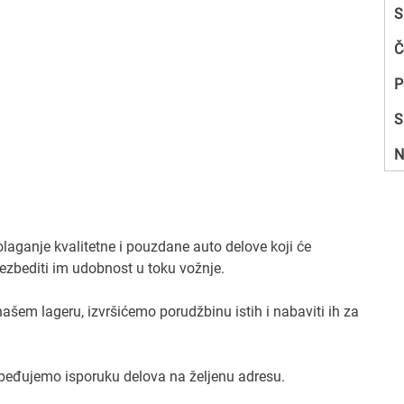
S
Č
P
S
N
aganje kvalitetne i pouzdane auto delove koji će
bezbediti im udobnost u toku vožnje.
em lageru, izvršićemo porudžbinu istih i nabaviti ih za
beđujemo isporuku delova na željenu adresu.