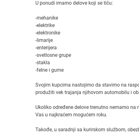
U ponudi imamo delove koji se tiču:
-mehanike
-elektrike
-elektronike
-limarije
-enterijera
-svetlosne grupe
-stakla
-felne i gume
Svojim kupcima nastojimo da stavimo na raspol
produžiti vek trajanja njihovom automobilu i o
Ukoliko određene delove trenutno nemamo na naš
Vas u najkraćem mogućem roku.
Takođe, u saradnji sa kurirskom službom, obez