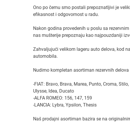
Ono po čemu smo postali prepoznatljivi je veliki 
efikasnost i odgovornost u radu.
Nakon godina provedenih u poslu sa rezervnim 
nas mušterije prepoznaju kao najpouzdaniji iz
Zahvaljujući velikom lageru auto delova, kod n
automobila.
Nudimo kompletan asortiman rezervnih delova 
-FIAT: Bravo, Brava, Marea, Punto, Croma, Stilo,
Ulysse, Idea, Ducato
-ALFA ROMEO: 156, 147, 159
-LANCIA: Lybra, Ypsilon, Thesis
Naš prodajni asortiman bazira se na originalni