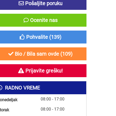
Pošaljite poruku
Ocenite nas
Pohvalite (
139
)
Bio / Bila sam ovde (
109
)
Prijavite grešku!
RADNO VREME
08:00 - 17:00
onedeljak
08:00 - 17:00
torak