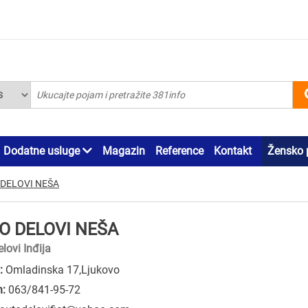
Dodatne usluge
Magazin
Reference
Kontakt
Žensko 
 DELOVI NEŠA
O DELOVI NEŠA
lovi Inđija
:
Omladinska 17,Ljukovo
n:
063/841-95-72