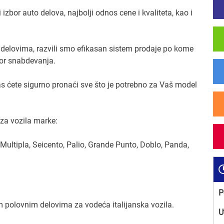
izbor auto delova, najbolji odnos cene i kvaliteta, kao i
delovima, razvili smo efikasan sistem prodaje po kome
vor snabdevanja.
as ćete sigurno pronaći sve što je potrebno za Vaš model
za vozila marke:
 Multipla, Seicento, Palio, Grande Punto, Doblo, Panda,
P
m polovnim delovima za vodeća italijanska vozila.
U