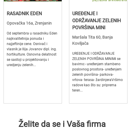
RASADNIK EDEN
UREĐENJE I
ODRŽAVANJE ZELENIH
Opovačka 16a, Zrenjanin
POVRŠINA MINI
Od septembra u rasadniku Eden
Maršala Tita 60, Banja
najkvalitetnija ponuda i
Koviljača
najjeftinije cene. Osnivač i
vlasnik je Ilija Jovanov dipl. ing.
UREĐENJE I ODRŽAVANJE
hortikulture. Osnovna delatnost
ZELENIH POVRŠINA MINIMi se
se sastoji u projektovanju i
bavimo:- uređenjem stambeno
uredjenju zelenih...
poslovnog prostora- uređenjem
zelenih površina- parkova-
vrtova- terasa- žardinjeraVršimo
radove kao što su: priprema
teren...
Želite da se i Vaša firma