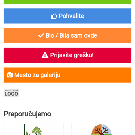
Pohvalite
Bio / Bila sam ovde
Prijavite grešku!
Mesto za galeriju
Preporučujemo