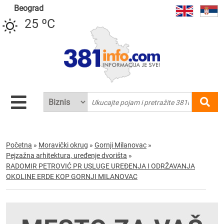
Beograd
25 ºC
Početna
»
Moravički okrug
»
Gornji Milanovac
»
Pejzažna arhitektura, uređenje dvorišta
»
RADOMIR PETROVIĆ PR USLUGE UREĐENJA I ODRŽAVANJA
OKOLINE ERDE KOP GORNJI MILANOVAC