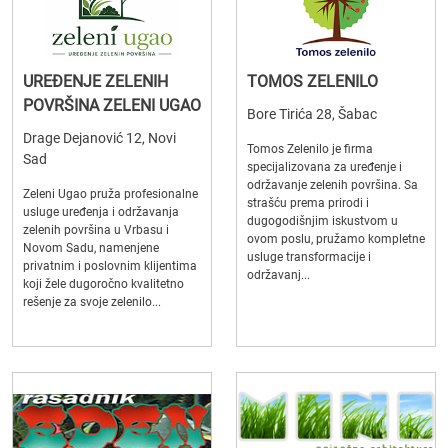
UREĐENJE ZELENIH
TOMOS ZELENILO
POVRŠINA ZELENI UGAO
Bore Tirića 28, Šabac
Drage Dejanović 12, Novi
Tomos Zelenilo je firma
Sad
specijalizovana za uređenje i
održavanje zelenih površina. Sa
Zeleni Ugao pruža profesionalne
strašću prema prirodi i
usluge uređenja i održavanja
dugogodišnjim iskustvom u
zelenih površina u Vrbasu i
ovom poslu, pružamo kompletne
Novom Sadu, namenjene
usluge transformacije i
privatnim i poslovnim klijentima
održavanj...
koji žele dugoročno kvalitetno
rešenje za svoje zelenilo...