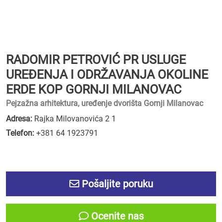
RADOMIR PETROVIĆ PR USLUGE
UREĐENJA I ODRŽAVANJA OKOLINE
ERDE KOP GORNJI MILANOVAC
Pejzažna arhitektura, uređenje dvorišta Gornji Milanovac
Adresa:
Rajka Milovanovića 2 1
Telefon:
+381 64 1923791
Pošaljite poruku
Ocenite nas