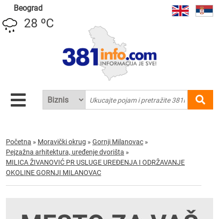
Beograd
28 ºC
Početna
»
Moravički okrug
»
Gornji Milanovac
»
Pejzažna arhitektura, uređenje dvorišta
»
MILICA ŽIVANOVIĆ PR USLUGE UREĐENJA I ODRŽAVANJE
OKOLINE GORNJI MILANOVAC