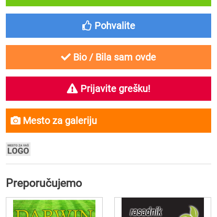
Pohvalite
Bio / Bila sam ovde
Prijavite grešku!
Mesto za galeriju
Preporučujemo