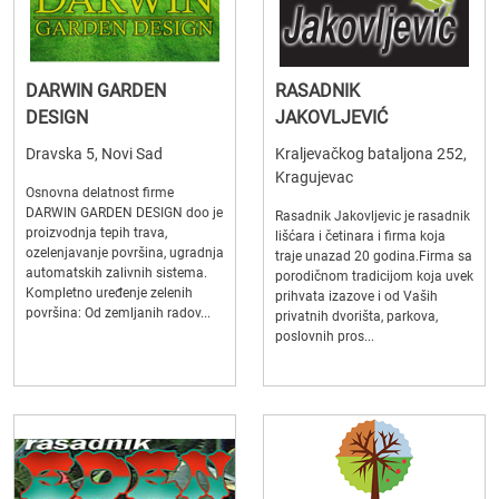
DARWIN GARDEN
RASADNIK
DESIGN
JAKOVLJEVIĆ
Dravska 5, Novi Sad
Kraljevačkog bataljona 252,
Kragujevac
Osnovna delatnost firme
DARWIN GARDEN DESIGN doo je
Rasadnik Jakovljevic je rasadnik
proizvodnja tepih trava,
lišćara i četinara i firma koja
ozelenjavanje površina, ugradnja
traje unazad 20 godina.Firma sa
automatskih zalivnih sistema.
porodičnom tradicijom koja uvek
Kompletno uređenje zelenih
prihvata izazove i od Vaših
površina: Od zemljanih radov...
privatnih dvorišta, parkova,
poslovnih pros...