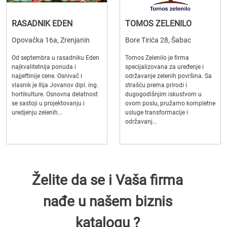
RASADNIK EDEN
TOMOS ZELENILO
Opovačka 16a, Zrenjanin
Bore Tirića 28, Šabac
Od septembra u rasadniku Eden
Tomos Zelenilo je firma
najkvalitetnija ponuda i
specijalizovana za uređenje i
najjeftinije cene. Osnivač i
održavanje zelenih površina. Sa
vlasnik je Ilija Jovanov dipl. ing.
strašću prema prirodi i
hortikulture. Osnovna delatnost
dugogodišnjim iskustvom u
se sastoji u projektovanju i
ovom poslu, pružamo kompletne
uredjenju zelenih...
usluge transformacije i
održavanj...
Želite da se i Vaša firma
nađe u našem biznis
katalogu ?