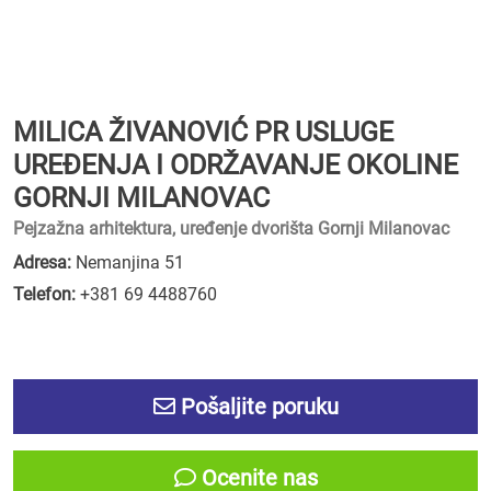
MILICA ŽIVANOVIĆ PR USLUGE
UREĐENJA I ODRŽAVANJE OKOLINE
GORNJI MILANOVAC
Pejzažna arhitektura, uređenje dvorišta Gornji Milanovac
Adresa:
Nemanjina 51
Telefon:
+381 69 4488760
Pošaljite poruku
Ocenite nas