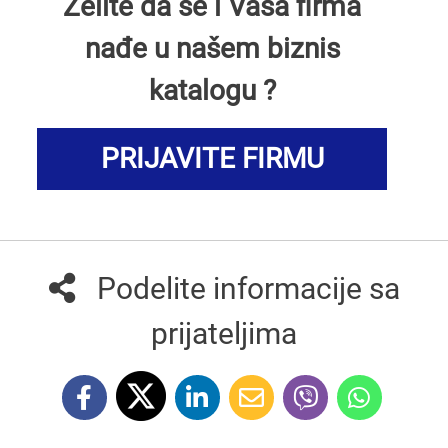
Želite da se i Vaša firma
nađe u našem biznis
katalogu ?
PRIJAVITE FIRMU
Podelite informacije sa
prijateljima