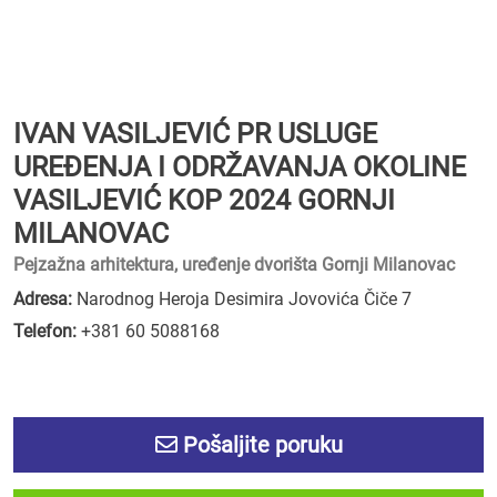
IVAN VASILJEVIĆ PR USLUGE
UREĐENJA I ODRŽAVANJA OKOLINE
VASILJEVIĆ KOP 2024 GORNJI
MILANOVAC
Pejzažna arhitektura, uređenje dvorišta Gornji Milanovac
Adresa:
Narodnog Heroja Desimira Jovovića Čiče 7
Telefon:
+381 60 5088168
Pošaljite poruku