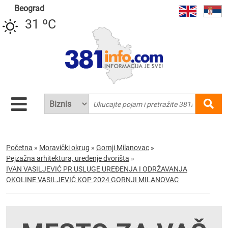
Beograd
31 ºC
Početna
»
Moravički okrug
»
Gornji Milanovac
»
Pejzažna arhitektura, uređenje dvorišta
»
IVAN VASILJEVIĆ PR USLUGE UREĐENJA I ODRŽAVANJA
OKOLINE VASILJEVIĆ KOP 2024 GORNJI MILANOVAC