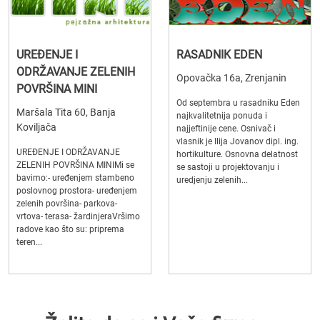
UREĐENJE I
RASADNIK EDEN
ODRŽAVANJE ZELENIH
Opovačka 16a, Zrenjanin
POVRŠINA MINI
Od septembra u rasadniku Eden
Maršala Tita 60, Banja
najkvalitetnija ponuda i
Koviljača
najjeftinije cene. Osnivač i
vlasnik je Ilija Jovanov dipl. ing.
UREĐENJE I ODRŽAVANJE
hortikulture. Osnovna delatnost
ZELENIH POVRŠINA MINIMi se
se sastoji u projektovanju i
bavimo:- uređenjem stambeno
uredjenju zelenih...
poslovnog prostora- uređenjem
zelenih površina- parkova-
vrtova- terasa- žardinjeraVršimo
radove kao što su: priprema
teren...