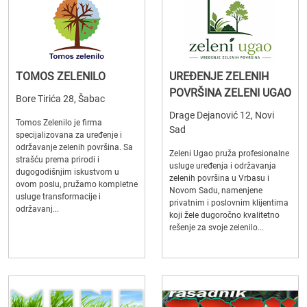
TOMOS ZELENILO
UREĐENJE ZELENIH
POVRŠINA ZELENI UGAO
Bore Tirića 28, Šabac
Drage Dejanović 12, Novi
Tomos Zelenilo je firma
Sad
specijalizovana za uređenje i
održavanje zelenih površina. Sa
Zeleni Ugao pruža profesionalne
strašću prema prirodi i
usluge uređenja i održavanja
dugogodišnjim iskustvom u
zelenih površina u Vrbasu i
ovom poslu, pružamo kompletne
Novom Sadu, namenjene
usluge transformacije i
privatnim i poslovnim klijentima
održavanj...
koji žele dugoročno kvalitetno
rešenje za svoje zelenilo...