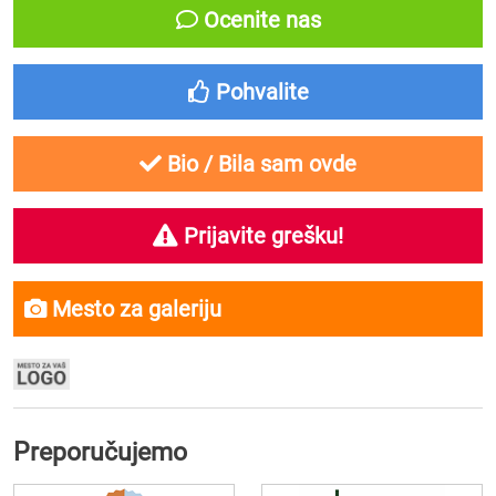
Ocenite nas
Pohvalite
Bio / Bila sam ovde
Prijavite grešku!
Mesto za galeriju
Preporučujemo