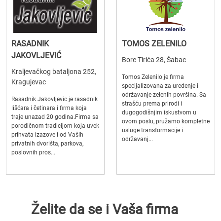
RASADNIK
TOMOS ZELENILO
JAKOVLJEVIĆ
Bore Tirića 28, Šabac
Kraljevačkog bataljona 252,
Tomos Zelenilo je firma
Kragujevac
specijalizovana za uređenje i
održavanje zelenih površina. Sa
Rasadnik Jakovljevic je rasadnik
strašću prema prirodi i
lišćara i četinara i firma koja
dugogodišnjim iskustvom u
traje unazad 20 godina.Firma sa
ovom poslu, pružamo kompletne
porodičnom tradicijom koja uvek
usluge transformacije i
prihvata izazove i od Vaših
održavanj...
privatnih dvorišta, parkova,
poslovnih pros...
Želite da se i Vaša firma