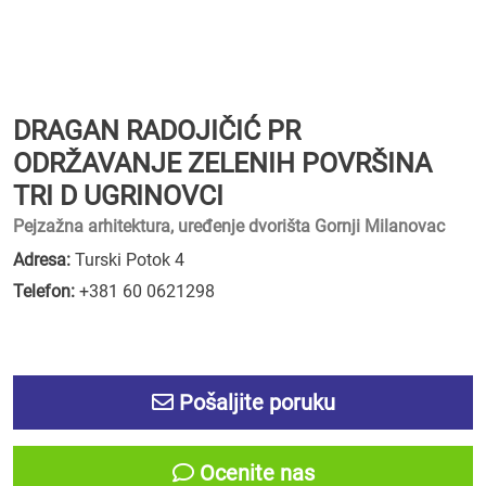
DRAGAN RADOJIČIĆ PR
ODRŽAVANJE ZELENIH POVRŠINA
TRI D UGRINOVCI
Pejzažna arhitektura, uređenje dvorišta Gornji Milanovac
Adresa:
Turski Potok 4
Telefon:
+381 60 0621298
Pošaljite poruku
Ocenite nas