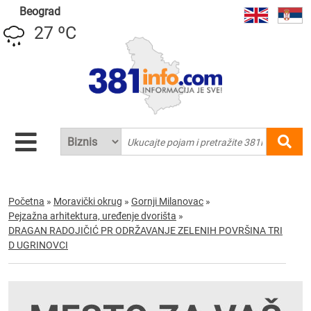
Beograd
27 ºC
Početna
»
Moravički okrug
»
Gornji Milanovac
»
Pejzažna arhitektura, uređenje dvorišta
»
DRAGAN RADOJIČIĆ PR ODRŽAVANJE ZELENIH POVRŠINA TRI
D UGRINOVCI