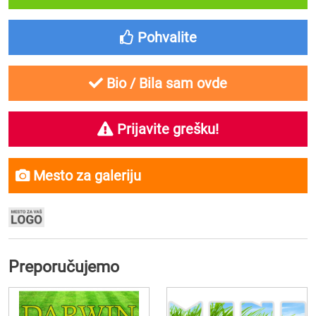
Pohvalite
Bio / Bila sam ovde
Prijavite grešku!
Mesto za galeriju
Preporučujemo