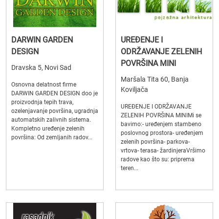
DARWIN GARDEN
UREĐENJE I
DESIGN
ODRŽAVANJE ZELENIH
POVRŠINA MINI
Dravska 5, Novi Sad
Maršala Tita 60, Banja
Osnovna delatnost firme
Koviljača
DARWIN GARDEN DESIGN doo je
proizvodnja tepih trava,
UREĐENJE I ODRŽAVANJE
ozelenjavanje površina, ugradnja
ZELENIH POVRŠINA MINIMi se
automatskih zalivnih sistema.
bavimo:- uređenjem stambeno
Kompletno uređenje zelenih
poslovnog prostora- uređenjem
površina: Od zemljanih radov...
zelenih površina- parkova-
vrtova- terasa- žardinjeraVršimo
radove kao što su: priprema
teren...