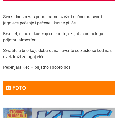
Svaki dan za vas pripremamo sveže i sočno praseće i
jagnjeće pečenje i pečene ukusne piliće.
Kvalitet, miris i ukus koji se pamte, uz ljubaznu uslugu i
prijatnu atmosferu.
Svratite u bilo koje doba dana i uverite se zašto se kod nas
uvek traži zalogaj više.
Pečenjara Kec – prijatno i dobro došli!
FOTO