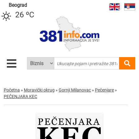
Beograd
26 ºC
Početna
»
Moravički okrug
»
Gornji Milanovac
»
Pečenjare
»
PEČENJARA KEC