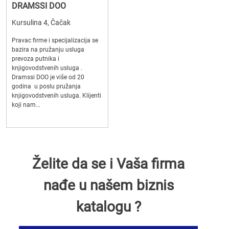
DRAMSSI DOO
Kursulina 4, Čačak
Pravac firme i specijalizacija se
bazira na pružanju usluga
prevoza putnika i
knjigovodstvenih usluga .
Dramssi DOO je više od 20
godina u poslu pružanja
knjigovodstvenih usluga. Klijenti
koji nam...
Želite da se i Vaša firma
nađe u našem biznis
katalogu ?