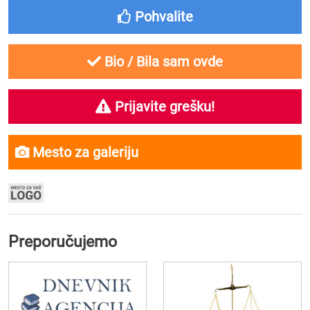
Pohvalite
Bio / Bila sam ovde
Prijavite grešku!
Mesto za galeriju
Preporučujemo