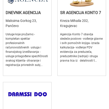
DNEVNIK AGENCIJA
SR AGENCIJA KONTO 7
Maksima Gorkog 23,
Kneza Mihaila 202,
Pančevo
Kragujevac
Usluge koje pružamo:-
Agencija Konto 7 obavlja
kompletan spektar
sledeće poslove:- vođenje glavne
profesionalnih
i svih pomoćnih knjiga- izrada
računovodstvenih usluga i
kalkulacija- vođenje PDV
finansijskog izveštavanja -
evidencija za preduzeća,
usluge prilagođene specifičnosti
preduzetnike (radnje) i druga
svakog klijenta- otvaranje i
pravna lica iz delatnosti t...
registracija privrednih subj...