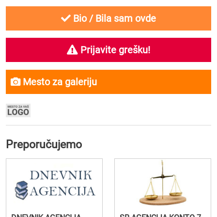
Bio / Bila sam ovde
Prijavite grešku!
Mesto za galeriju
Preporučujemo