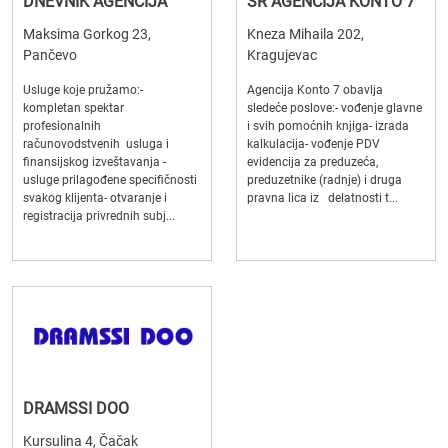
DNEVNIK AGENCIJA
SR AGENCIJA KONTO 7
Maksima Gorkog 23,
Kneza Mihaila 202,
Pančevo
Kragujevac
Usluge koje pružamo:-
Agencija Konto 7 obavlja
kompletan spektar
sledeće poslove:- vođenje glavne
profesionalnih
i svih pomoćnih knjiga- izrada
računovodstvenih usluga i
kalkulacija- vođenje PDV
finansijskog izveštavanja -
evidencija za preduzeća,
usluge prilagođene specifičnosti
preduzetnike (radnje) i druga
svakog klijenta- otvaranje i
pravna lica iz delatnosti t...
registracija privrednih subj...
DRAMSSI DOO
Kursulina 4, Čačak