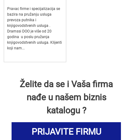
Pravac firme i specijalizacija se
bazira na pružanju usluga
prevoza putnika i
knjigovodstvenih usluga .
Dramssi DOO je više od 20
godina u poslu pružanja
knjigovodstvenih usluga. Klijenti
koji nam...
Želite da se i Vaša firma
nađe u našem biznis
katalogu ?
PRIJAVITE FIRMU