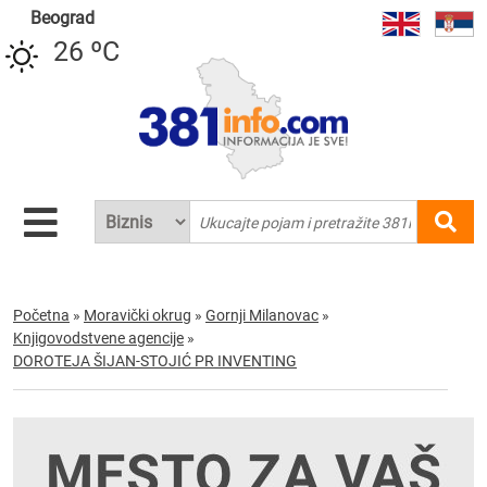
Beograd
26 ºC
Početna
»
Moravički okrug
»
Gornji Milanovac
»
Knjigovodstvene agencije
»
DOROTEJA ŠIJAN-STOJIĆ PR INVENTING