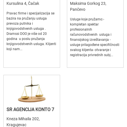
Kursulina 4, Čačak
Maksima Gorkog 23,
Pančevo
Pravac firme i specijalizacija se
bazira na pružanju usluga
Usluge koje pružamo:-
prevoza putnika i
kompletan spektar
knjigovodstvenih usluga .
profesionalnih
Dramssi DOO je više od 20
računovodstvenih usluga i
godina u poslu pružanja
finansijskog izveštavanja -
knjigovodstvenih usluga. Klijenti
usluge prilagođene specifičnosti
koji nam...
svakog klijenta- otvaranje i
registracija privrednih subj...
SR AGENCIJA KONTO 7
Kneza Mihaila 202,
Kragujevac