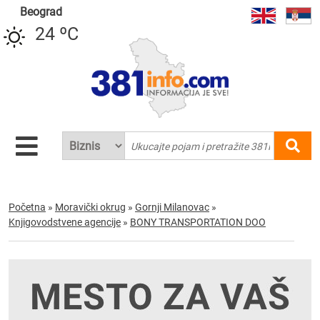
Beograd
24 ºC
Početna
»
Moravički okrug
»
Gornji Milanovac
»
Knjigovodstvene agencije
»
BONY TRANSPORTATION DOO