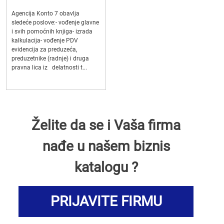
Agencija Konto 7 obavlja
sledeće poslove:- vođenje glavne
i svih pomoćnih knjiga- izrada
kalkulacija- vođenje PDV
evidencija za preduzeća,
preduzetnike (radnje) i druga
pravna lica iz delatnosti t...
Želite da se i Vaša firma
nađe u našem biznis
katalogu ?
PRIJAVITE FIRMU