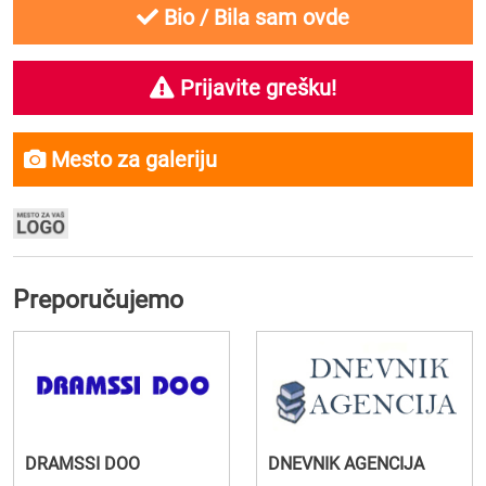
Bio / Bila sam ovde
Prijavite grešku!
Mesto za galeriju
Preporučujemo
DRAMSSI DOO
DNEVNIK AGENCIJA