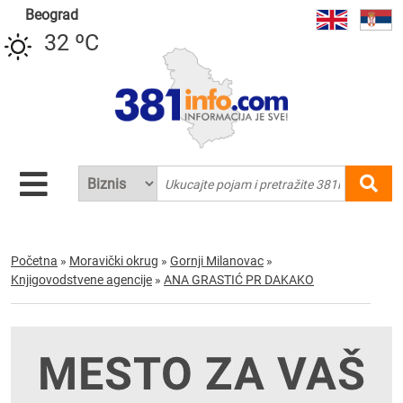
Beograd
32 ºC
Početna
»
Moravički okrug
»
Gornji Milanovac
»
Knjigovodstvene agencije
»
ANA GRASTIĆ PR DAKAKO