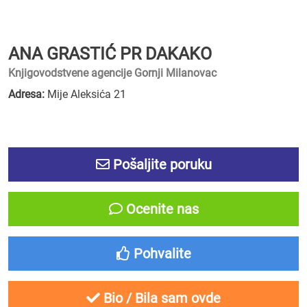
ANA GRASTIĆ PR DAKAKO
Knjigovodstvene agencije Gornji Milanovac
Adresa:
Mije Aleksića 21
Pošaljite poruku
Ocenite nas
Pohvalite
Bio / Bila sam ovde