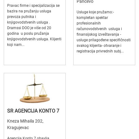
Pančevo
Pravac firme i specijalizacija se
bazira na pružanju usluga
Usluge koje pružamo:-
prevoza putnika i
kompletan spektar
knjigovodstvenih usluga .
profesionalnih
Dramssi DOO je više od 20
računovodstvenih usluga i
godina u poslu pružanja
finansijskog izveštavanja -
knjigovodstvenih usluga. Klijenti
usluge prilagođene specifičnosti
koji nam...
svakog klijenta- otvaranje i
registracija privrednih subj...
SR AGENCIJA KONTO 7
Kneza Mihaila 202,
Kragujevac
Agencija Konto 7 obavlja