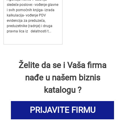
sledeće poslove:- vođenje glavne
i svih pomoćnih knjiga- izrada
kalkulacija- vođenje PDV
evidencija za preduzeća,
preduzetnike (radnje) i druga
pravna lica iz delatnosti t...
Želite da se i Vaša firma
nađe u našem biznis
katalogu ?
PRIJAVITE FIRMU