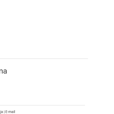
ima
nja
|
E-mail