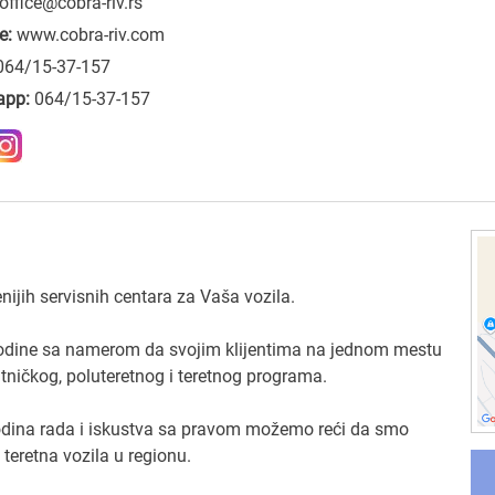
office@cobra-riv.rs
e:
www.cobra-riv.com
064/15-37-157
app:
064/15-37-157
jih servisnih centara za Vaša vozila.
godine sa namerom da svojim klijentima na jednom mestu
utničkog, poluteretnog i teretnog programa.
godina rada i iskustva sa pravom možemo reći da smo
 teretna vozila u regionu.