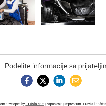
Podelite informacije sa prijatelj
com developed by
011info.com
|
Zaposlenje
|
Impressum
|
Pravila korišće