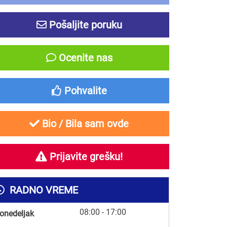
Pošaljite poruku
Ocenite nas
Pohvalite
Bio / Bila sam ovde
Prijavite grešku!
RADNO VREME
08:00 - 17:00
onedeljak