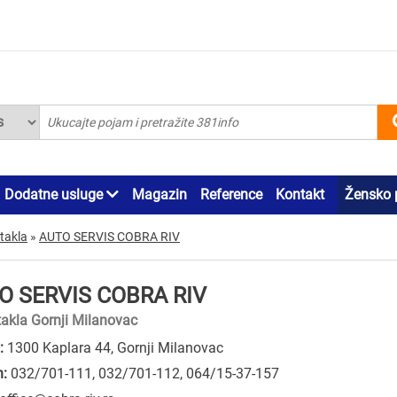
Dodatne usluge
Magazin
Reference
Kontakt
Žensko 
takla
»
AUTO SERVIS COBRA RIV
O SERVIS COBRA RIV
takla Gornji Milanovac
:
1300 Kaplara 44, Gornji Milanovac
n:
032/701-111
,
032/701-112
,
064/15-37-157