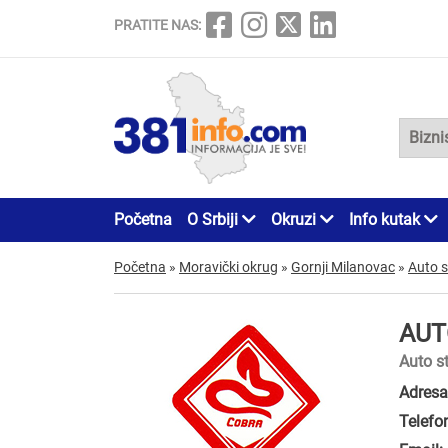
PRATITE NAS:
Početna
O Srbiji
Okruzi
Info kutak
Početna
»
Moravički okrug
»
Gornji Milanovac
»
Auto s
AUT
Auto s
Adresa
Telefo