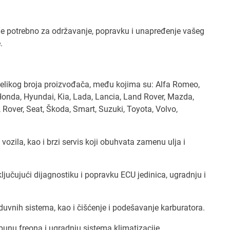
e potrebno za održavanje, popravku i unapređenje vašeg
.
velikog broja proizvođača, među kojima su: Alfa Romeo,
 Honda, Hyundai, Kia, Lada, Lancia, Land Rover, Mazda,
 Rover, Seat, Škoda, Smart, Suzuki, Toyota, Volvo,
ozila, kao i brzi servis koji obuhvata zamenu ulja i
ljučujući dijagnostiku i popravku ECU jedinica, ugradnju i
uvnih sistema, kao i čišćenje i podešavanje karburatora.
unu freona i ugradnju sistema klimatizacije.