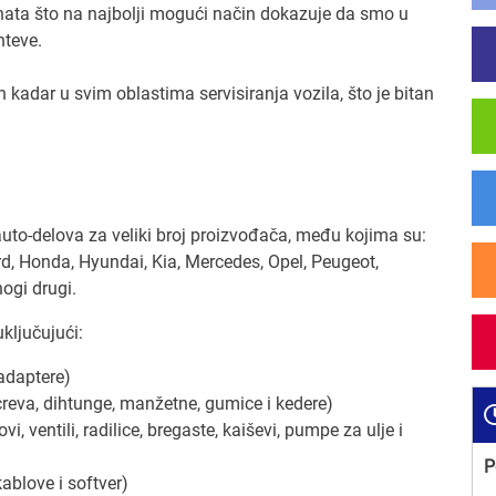
enata što na najbolji mogući način dokazuje da smo u
hteve.
 kadar u svim oblastima servisiranja vozila, što je bitan
 auto-delova za veliki broj proizvođača, među kojima su:
rd, Honda, Hyundai, Kia, Mercedes, Opel, Peugeot,
ogi drugi.
ključujući:
 adaptere)
 creva, dihtunge, manžetne, gumice i kedere)
vi, ventili, radilice, bregaste, kaiševi, pumpe za ulje i
P
kablove i softver)