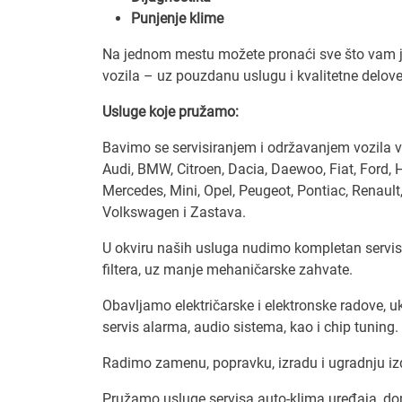
Punjenje klime
Na jednom mestu možete pronaći sve što vam j
vozila – uz pouzdanu uslugu i kvalitetne delove
Usluge koje pružamo:
Bavimo se servisiranjem i održavanjem vozila 
Audi, BMW, Citroen, Dacia, Daewoo, Fiat, Ford,
Mercedes, Mini, Opel, Peugeot, Pontiac, Renault,
Volkswagen i Zastava.
U okviru naših usluga nudimo kompletan servis v
filtera, uz manje mehaničarske zahvate.
Obavljamo električarske i elektronske radove, uk
servis alarma, audio sistema, kao i chip tuning.
Radimo zamenu, popravku, izradu i ugradnju izd
Pružamo usluge servisa auto-klima uređaja, dop