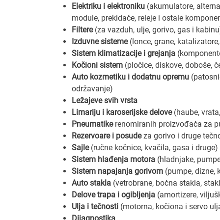
Elektriku i elektroniku
(akumulatore, alternat
module, prekidače, releje i ostale kompone
Filtere
(za vazduh, ulje, gorivo, gas i kabinu
Izduvne sisteme
(lonce, grane, katalizatore, 
Sistem klimatizacije i grejanja
(komponente 
Kočioni sistem
(pločice, diskove, doboše, čel
Auto kozmetiku i dodatnu opremu
(patosnic
održavanje)
Ležajeve svih vrsta
Limariju i karoserijske delove
(haube, vrata,
Pneumatike
renomiranih proizvođača za put
Rezervoare i posude
za gorivo i druge tečn
Sajle
(ručne kočnice, kvačila, gasa i druge)
Sistem hlađenja motora
(hladnjake, pumpe
Sistem napajanja gorivom
(pumpe, dizne, k
Auto stakla
(vetrobrane, bočna stakla, stak
Delove trapa i ogibljenja
(amortizere, viljuš
Ulja i tečnosti
(motorna, kočiona i servo ulja
Dijagnostika