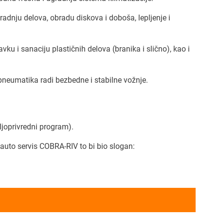
adnju delova, obradu diskova i doboša, lepljenje i
ku i sanaciju plastičnih delova (branika i slično), kao i
pneumatika radi bezbedne i stabilne vožnje.
oljoprivredni program).
auto servis COBRA-RIV to bi bio slogan: