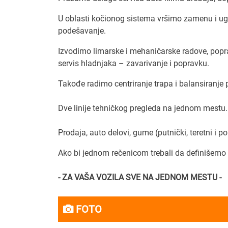
U oblasti kočionog sistema vršimo zamenu i ugr
podešavanje.
Izvodimo limarske i mehaničarske radove, poprav
servis hladnjaka – zavarivanje i popravku.
Takođe radimo centriranje trapa i balansiranje 
Dve linije tehničkog pregleda na jednom mestu.
Prodaja, auto delovi, gume (putnički, teretni i p
Ako bi jednom rečenicom trebali da definišemo 
- ZA VAŠA VOZILA SVE NA JEDNOM MESTU -
FOTO