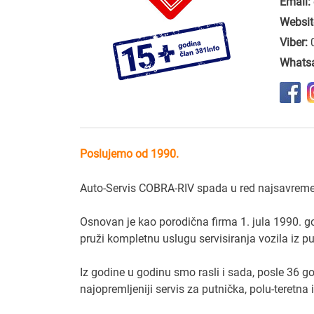
Email:
Websit
Viber:
Whats
Poslujemo od 1990.
Auto-Servis COBRA-RIV spada u red najsavremeni
Osnovan je kao porodična firma 1. jula 1990. 
pruži kompletnu uslugu servisiranja vozila iz p
Iz godine u godinu smo rasli i sada, posle 36 
najopremljeniji servis za putnička, polu-teretna i