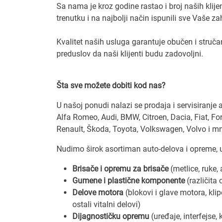
Sa nama je kroz godine rastao i broj naših klij
trenutku i na najbolji način ispunili sve Vaše za
Kvalitet naših usluga garantuje obučen i stručan
preduslov da naši klijenti budu zadovoljni.
Šta sve možete dobiti kod nas?
U našoj ponudi nalazi se prodaja i servisiranje
Alfa Romeo, Audi, BMW, Citroen, Dacia, Fiat, Fo
Renault, Škoda, Toyota, Volkswagen, Volvo i mn
Nudimo širok asortiman auto-delova i opreme, u
Brisače i opremu za brisače
(metlice, ruke,
Gumene i plastične komponente
(različita
Delove motora
(blokovi i glave motora, klipo
ostali vitalni delovi)
Dijagnostičku opremu
(uređaje, interfejse, 