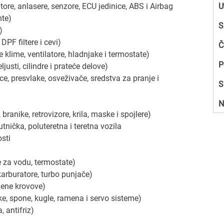
ore, anlasere, senzore, ECU jedinice, ABS i Airbag
U
nte)
S
)
DPF filtere i cevi)
Č
klime, ventilatore, hladnjake i termostate)
P
justi, cilindre i prateće delove)
e, presvlake, osveživače, sredstva za pranje i
S
N
 branike, retrovizore, krila, maske i spojlere)
nička, poluteretna i teretna vozila
osti
 za vodu, termostate)
arburatore, turbo punjače)
lene krovove)
ke, spone, kugle, ramena i servo sisteme)
, antifriz)