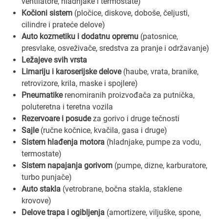
ventilatore, hladnjake i termostate)
Kočioni sistem
(pločice, diskove, doboše, čeljusti,
cilindre i prateće delove)
Auto kozmetiku i dodatnu opremu
(patosnice,
presvlake, osveživače, sredstva za pranje i održavanje)
Ležajeve svih vrsta
Limariju i karoserijske delove
(haube, vrata, branike,
retrovizore, krila, maske i spojlere)
Pneumatike
renomiranih proizvođača za putnička,
poluteretna i teretna vozila
Rezervoare i posude
za gorivo i druge tečnosti
Sajle
(ručne kočnice, kvačila, gasa i druge)
Sistem hlađenja motora
(hladnjake, pumpe za vodu,
termostate)
Sistem napajanja gorivom
(pumpe, dizne, karburatore,
turbo punjače)
Auto stakla
(vetrobrane, bočna stakla, staklene
krovove)
Delove trapa i ogibljenja
(amortizere, viljuške, spone,