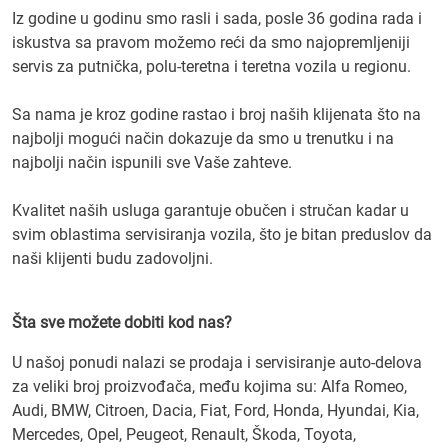
Iz godine u godinu smo rasli i sada, posle 36 godina rada i
iskustva sa pravom možemo reći da smo najopremljeniji
servis za putnička, polu-teretna i teretna vozila u regionu.
Sa nama je kroz godine rastao i broj naših klijenata što na
najbolji mogući način dokazuje da smo u trenutku i na
najbolji način ispunili sve Vaše zahteve.
Kvalitet naših usluga garantuje obučen i stručan kadar u
svim oblastima servisiranja vozila, što je bitan preduslov da
naši klijenti budu zadovoljni.
Šta sve možete dobiti kod nas?
U našoj ponudi nalazi se prodaja i servisiranje auto-delova
za veliki broj proizvođača, među kojima su: Alfa Romeo,
Audi, BMW, Citroen, Dacia, Fiat, Ford, Honda, Hyundai, Kia,
Mercedes, Opel, Peugeot, Renault, Škoda, Toyota,