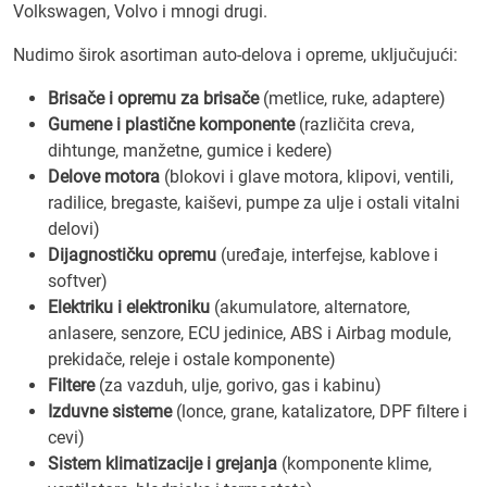
Volkswagen, Volvo i mnogi drugi.
Nudimo širok asortiman auto-delova i opreme, uključujući:
Brisače i opremu za brisače
(metlice, ruke, adaptere)
Gumene i plastične komponente
(različita creva,
dihtunge, manžetne, gumice i kedere)
Delove motora
(blokovi i glave motora, klipovi, ventili,
radilice, bregaste, kaiševi, pumpe za ulje i ostali vitalni
delovi)
Dijagnostičku opremu
(uređaje, interfejse, kablove i
softver)
Elektriku i elektroniku
(akumulatore, alternatore,
anlasere, senzore, ECU jedinice, ABS i Airbag module,
prekidače, releje i ostale komponente)
Filtere
(za vazduh, ulje, gorivo, gas i kabinu)
Izduvne sisteme
(lonce, grane, katalizatore, DPF filtere i
cevi)
Sistem klimatizacije i grejanja
(komponente klime,