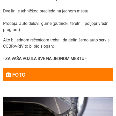
Dve linije tehničkog pregleda na jednom mestu.
Prodaja, auto delovi, gume (putnički, teretni i poljoprivredni
program).
Ako bi jednom rečenicom trebali da definišemo auto servis
COBRA-RIV to bi bio slogan:
- ZA VAŠA VOZILA SVE NA JEDNOM MESTU -
FOTO