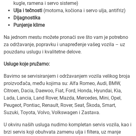
kugle, ramena i servo sisteme)
Ulja i tečnosti
(motorna, kočiona i servo ulja, antifriz)
Dijagnostika
Punjenje klime
Na jednom mestu možete pronaći sve što vam je potrebno
za održavanje, popravku i unapređenje vašeg vozila – uz
pouzdanu uslugu i kvalitetne delove.
Usluge koje pružamo:
Bavimo se servisiranjem i održavanjem vozila velikog broja
proizvođača, među kojima su: Alfa Romeo, Audi, BMW,
Citroen, Dacia, Daewoo, Fiat, Ford, Honda, Hyundai, Kia,
Lada, Lancia, Land Rover, Mazda, Mercedes, Mini, Opel,
Peugeot, Pontiac, Renault, Rover, Seat, Škoda, Smart,
Suzuki, Toyota, Volvo, Volkswagen i Zastava.
U okviru naših usluga nudimo kompletan servis vozila, kao i
brzi servis koji obuhvata zamenu ulja i filtera, uz manje