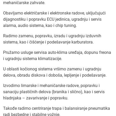
mehaničarske zahvate.
Obavljamo električarske i elektronske radove, uključujući
dijagnostiku i popravku ECU jedinica, ugradnju i servis
alarma, audio sistema, kao i chip tuning.
Radimo zamenu, popravku, izradu i ugradnju izduvnih
sistema, kao i čišćenje i podešavanje karburatora.
Pružamo usluge servisa auto-klima uređaja, dopunu freona
i ugradnju sistema klimatizacije.
U oblasti kočionog sistema vršimo zamenu i ugradnju
delova, obradu diskova i doboša, lepljenje i podešavanje.
Izvodimo limarske i mehaničarske radove, popravku i
sanaciju plastičnih delova (branika i slično), kao i servis
hladnjaka – zavarivanje i popravku.
Takođe radimo centriranje trapa i balansiranje pneumatika
radi bezbedne i stabilne vožnje.