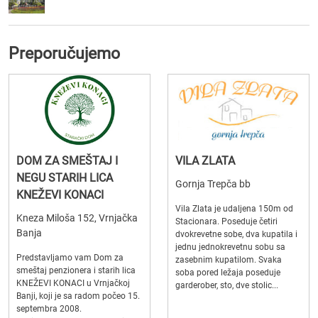
Preporučujemo
DOM ZA SMEŠTAJ I
VILA ZLATA
NEGU STARIH LICA
Gornja Trepča bb
KNEŽEVI KONACI
Vila Zlata je udaljena 150m od
Kneza Miloša 152, Vrnjačka
Stacionara. Poseduje četiri
Banja
dvokrevetne sobe, dva kupatila i
jednu jednokrevetnu sobu sa
Predstavljamo vam Dom za
zasebnim kupatilom. Svaka
smeštaj penzionera i starih lica
soba pored ležaja poseduje
KNEŽEVI KONACI u Vrnjačkoj
garderober, sto, dve stolic...
Banji, koji je sa radom počeo 15.
septembra 2008.