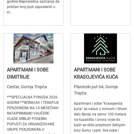
godine.Neposredna saznanja da
priličan broj ljudi zaposlenih u
in...
APARTMANI I SOBE
APARTMANI I SOBE
DIMITRIJE
KRASOJEVIĆA KUĆA
Centar, Gornja Trepča
Planinski put 64, Gornja
Trepča
***SPECIJALNA PONUDA 2026.
GODINE***BORAVAK I TERAPIJE
Apartmani i sobe "Krasojevića
PENZIONERA NA 10 MESEČNIH
kuća" se nalazi u mirnom i tihom
RATA!PRIMAMO VAUČERE
delu Banje, na samo 100 metara
VLADE SRBIJE! POSEBNI
od kupališta i izvora vode do
POPUSTI ZA ORGANIZOVANE
kojih se stiže prijatnom šetnjom
GRUPE PENZIONERA.U
kroz šumu i park. Sve sobe i