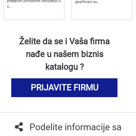
prelepom prirodnom okruženju u
apartmani su...
s...
Želite da se i Vaša firma
nađe u našem biznis
katalogu ?
PRIJAVITE FIRMU
Podelite informacije sa