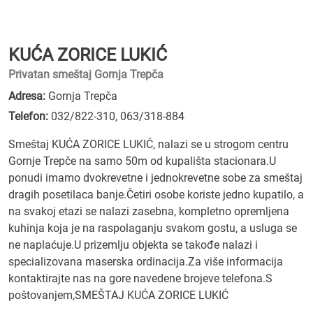
KUĆA ZORICE LUKIĆ
Privatan smeštaj Gornja Trepča
Adresa:
Gornja Trepča
Telefon:
032/822-310
,
063/318-884
Smeštaj KUĆA ZORICE LUKIĆ, nalazi se u strogom centru
Gornje Trepče na samo 50m od kupališta stacionara.U
ponudi imamo dvokrevetne i jednokrevetne sobe za smeštaj
dragih posetilaca banje.Četiri osobe koriste jedno kupatilo, a
na svakoj etazi se nalazi zasebna, kompletno opremljena
kuhinja koja je na raspolaganju svakom gostu, a usluga se
ne naplaćuje.U prizemlju objekta se takođe nalazi i
specializovana maserska ordinacija.Za više informacija
kontaktirajte nas na gore navedene brojeve telefona.S
poštovanjem,SMEŠTAJ KUĆA ZORICE LUKIĆ