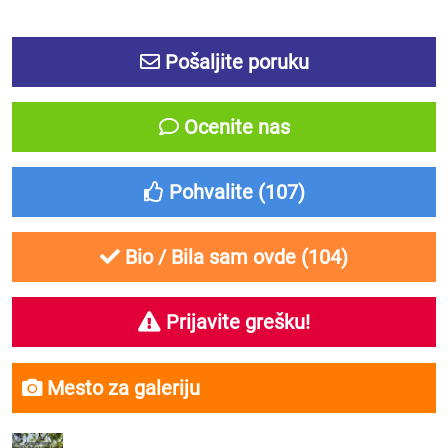
Pošaljite poruku
Ocenite nas
Pohvalite (
107
)
Bio / Bila sam ovde (
104
)
Prijavite grešku!
Mesto za galeriju