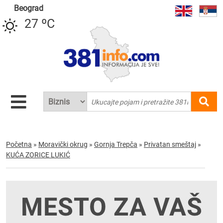
Beograd
27 ºC
Početna
»
Moravički okrug
»
Gornja Trepča
»
Privatan smeštaj
»
KUĆA ZORICE LUKIĆ