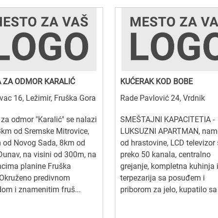
 ZA ODMOR KARALIĆ
KUĆERAK KOD BOBE
ac 16, Ležimir, Fruška Gora
Rade Pavlović 24, Vrdnik
za odmor "Karalić" se nalazi
SMEŠTAJNI KAPACITETIA -
8km od Sremske Mitrovice,
LUKSUZNI APARTMAN, name
 od Novog Sada, 8km od
od hrastovine, LCD televizor
Dunav, na visini od 300m, na
preko 50 kanala, centralno
ncima planine Fruška
grejanje, kompletna kuhinja 
.Okruženo predivnom
terpezarija sa posuđem i
dom i znamenitim fruš...
priborom za jelo, kupatilo sa 