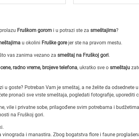
u prolazu
Fruškom gorom
i u potrazi ste za
smeštajima
?
meštajima
u okolini
Fruške gore
jer ste na pravom mestu.
 što vas zanima vezano za
smeštaj na Fruškoj gori
.
a
cene, radno vreme, brojeve telefona
, ukratko sve o
smeštaju
zat
zi u goste? Potreban Vam je smeštaj, a ne želite da odsednete u
e pronaći sve vrste smeštaja, pogledati fotografije, uporediti c
, vile i privatne sobe, prilagođene svim potrebama i budžetima
sti na Fruškoj gori.
i.
na vinograda i manastira. Zbog bogatstva flore i faune proglašen