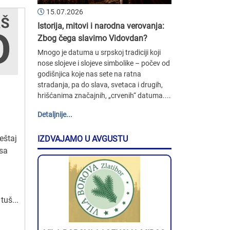
15.07.2026
Istorija, mitovi i narodna verovanja:
Zbog čega slavimo Vidovdan?
Mnogo je datuma u srpskoj tradiciji koji
nose slojeve i slojeve simbolike – počev od
godišnjica koje nas sete na ratna
stradanja, pa do slava, svetaca i drugih,
hrišćanima značajnih, „crvenih“ datuma....
Detaljnije...
štaj
IZDVAJAMO U AVGUSTU
 sa
i
tuš...