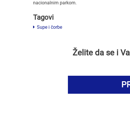
nacionalnim parkom.
Tagovi
Supe i čorbe
Želite da se i 
PR