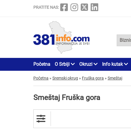
PRATITE NAS:
Početna
O Srbiji
Okruzi
Info kutak
Početna
»
Sremski okrug
»
Fruška gora
»
Smeštaj
Smeštaj Fruška gora