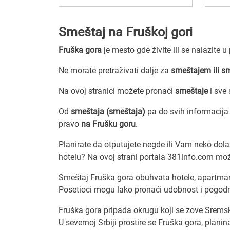
Smeštaj na Fruškoj gori
Fruška gora
je mesto gde živite ili se nalazite 
Ne morate pretraživati dalje za
smeštajem ili s
Na ovoj stranici možete pronaći
smeštaje
i sve
Od
smeštaja (smeštaja)
pa do svih informacij
pravo
na Frušku goru
.
Planirate da otputujete negde ili Vam neko dola
hotelu? Na ovoj strani portala 381info.com možet
Smeštaj Fruška gora obuhvata hotele, apartmane
Posetioci mogu lako pronaći udobnost i pogodno
Fruška gora pripada okrugu koji se zove Sremsk
U severnoj Srbiji prostire se Fruška gora, plani