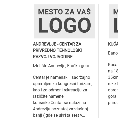
ANDREVLJE - CENTAR ZA
KUĆA
PRIVREDNO TEHNOLOŠKI
Banov
RAZVOJ VOJVODINE
Kuća 
Izletište Andrevlje, Fruška gora
na 1
Centar je namenski i sadržajno
35km
opremljen za kongresni turizam;
reke 
kao i za odmor i rekreaciju za
obro
različite namene i
gora
korisnike.Centar se nalazi na
priro
Andrevlju poznatoj vazdušnoj
banji ( gde se ukršta šest v...