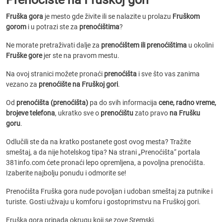
Fruška gora
je mesto gde živite ili se nalazite u prolazu
Fruškom
gorom
i u potrazi ste za
prenoćištima
?
Ne morate pretraživati dalje za
prenoćištem ili prenoćištima
u okolini
Fruške gore
jer ste na pravom mestu.
Na ovoj stranici možete pronaći
prenoćišta
i sve što vas zanima
vezano za
prenoćište na Fruškoj gori
.
Od
prenoćišta (prenoćišta)
pa do svih informacija
cene, radno vreme,
brojeve telefona
, ukratko sve o
prenoćištu
zato pravo
na Frušku
goru
.
Odlučili ste da na kratko postanete gost ovog mesta? Tražite
smeštaj, a da nije hotelskog tipa? Na strani „Prenoćišta“ portala
381info.com ćete pronaći lepo opremljena, a povoljna prenoćišta.
Izaberite najbolju ponudu i odmorite se!
Prenoćišta Fruška gora nude povoljan i udoban smeštaj za putnike i
turiste. Gosti uživaju u komforu i gostoprimstvu na Fruškoj gori.
Fruška gora pripada okrugu koji se zove Sremski.