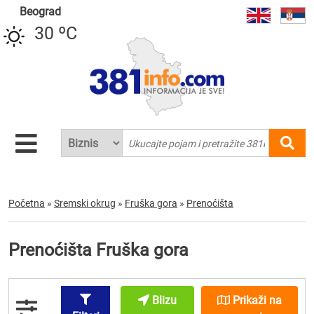
Beograd
30 ºC
Početna
»
Sremski okrug
»
Fruška gora
»
Prenoćišta
Prenoćišta Fruška gora
Blizu
Prikaži na