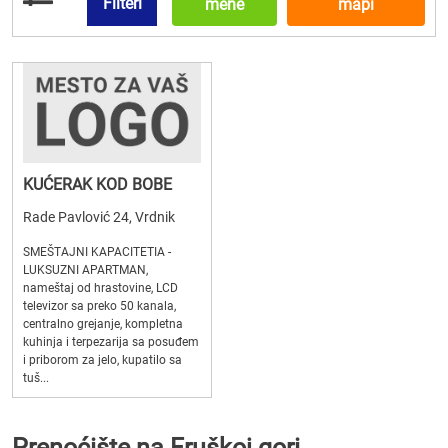
Filteri
mene
mapi
KUĆERAK KOD BOBE
Rade Pavlović 24, Vrdnik
SMEŠTAJNI KAPACITETIA -
LUKSUZNI APARTMAN,
nameštaj od hrastovine, LCD
televizor sa preko 50 kanala,
centralno grejanje, kompletna
kuhinja i terpezarija sa posuđem
i priborom za jelo, kupatilo sa
tuš...
Prenoćište na Fruškoj gori