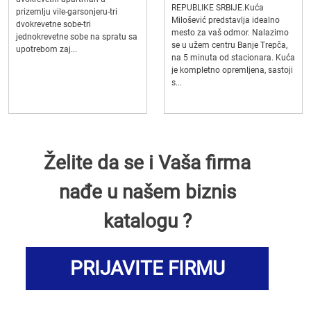
REPUBLIKE SRBIJE.Kuća
prizemlju vile-garsonjeru-tri
Milošević predstavlja idealno
dvokrevetne sobe-tri
mesto za vaš odmor. Nalazimo
jednokrevetne sobe na spratu sa
se u užem centru Banje Trepča,
upotrebom zaj...
na 5 minuta od stacionara. Kuća
je kompletno opremljena, sastoji
s...
Želite da se i Vaša firma
nađe u našem biznis
katalogu ?
PRIJAVITE FIRMU