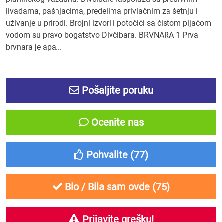
livadama, pašnjacima, predelima privlačnim za šetnju i
uživanje u prirodi. Brojni izvori i potočići sa čistom pijaćom
vodom su pravo bogatstvo Divčibara. BRVNARA 1 Prva
brvnara je apa...
Pošaljite poruku
Ocenite nas
Pohvalite (
77
)
Bio / Bila sam ovde (
75
)
Prijavite grešku!