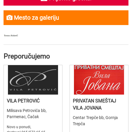
Mesto za galeriju
Preporučujemo
VILA PETROVIĆ
PRIVATAN SMEŠTAJ
VILA JOVANA
Milisava Petrovića bb,
Parmenac, Čačak
Centar Trepče bb, Gornja
Trepča
Novo u ponudi,