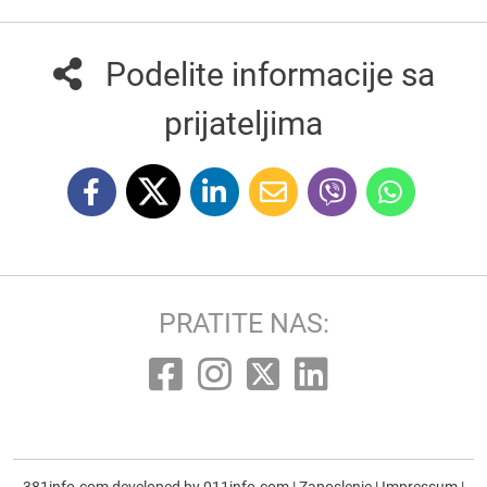
Podelite informacije sa
prijateljima
PRATITE NAS:
381info.com developed by
011info.com
|
Zaposlenje
|
Impressum
|