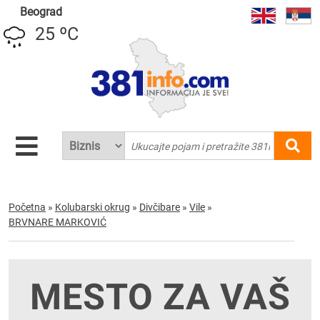
Beograd
25 ºC
Početna
»
Kolubarski okrug
»
Divčibare
»
Vile
»
BRVNARE MARKOVIĆ