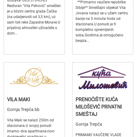
dostava! 065/573-65-65
**Primamo vaučere republike
Restoran "Vila Petrović" smešten
Srbije** Smeštajni objekat Vila
je u blizini centra grada Čačka
Jovana nalazi se u užem centru
(na udaljenosti od 3,5 km), uz
banje na 5 minuta hoda od
sam tok reke Zapadne Morave.U
stacionara.U ponudi je 9
prijatnoj atmosferi uživaćete u
kompletno opremljenih
dom...
soba.Gostima je omogućeno
bespla...
VILA MAKI
PRENOĆIŠTE KUĆA
MILOŠEVIĆ PRIVATNI
Gornja Trepča bb
SMEŠTAJ
Vila Maki se nalazi 250m od
Gornja Trepča
stacionara.U svojoj ponudi
imamo:-dva apartmana-novi
PRIMAMO VAUČERE VLADE
dvokrevetni apartman u