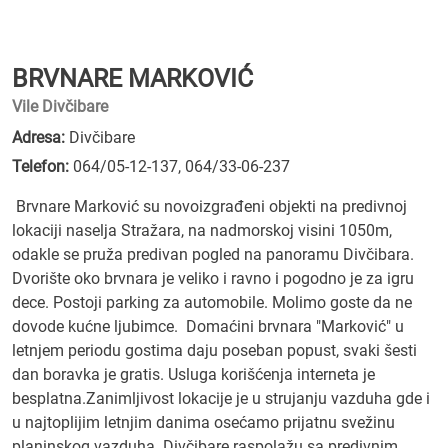
BRVNARE MARKOVIĆ
Vile Divčibare
Adresa:
Divčibare
Telefon:
064/05-12-137
,
064/33-06-237
Brvnare Marković su novoizgrađeni objekti na predivnoj
lokaciji naselja Stražara, na nadmorskoj visini 1050m,
odakle se pruža predivan pogled na panoramu Divčibara.
Dvorište oko brvnara je veliko i ravno i pogodno je za igru
dece. Postoji parking za automobile. Molimo goste da ne
dovode kućne ljubimce. Domaćini brvnara "Marković" u
letnjem periodu gostima daju poseban popust, svaki šesti
dan boravka je gratis. Usluga korišćenja interneta je
besplatna.Zanimljivost lokacije je u strujanju vazduha gde i
u najtoplijim letnjim danima osećamo prijatnu svežinu
planinskog vazduha. Divčibare raspolažu sa predivnim