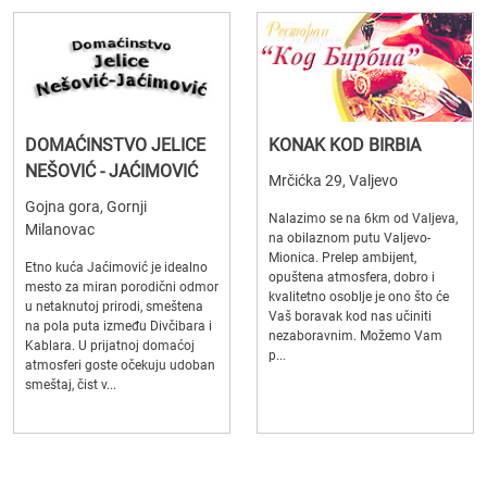
DOMAĆINSTVO JELICE
KONAK KOD BIRBIA
NEŠOVIĆ - JAĆIMOVIĆ
Mrčićka 29, Valjevo
Gojna gora, Gornji
Nalazimo se na 6km od Valjeva,
Milanovac
na obilaznom putu Valjevo-
Mionica. Prelep ambijent,
Etno kuća Jaćimović je idealno
opuštena atmosfera, dobro i
mesto za miran porodični odmor
kvalitetno osoblje je ono što će
u netaknutoj prirodi, smeštena
Vaš boravak kod nas učiniti
na pola puta između Divčibara i
nezaboravnim. Možemo Vam
Kablara. U prijatnoj domaćoj
p...
atmosferi goste očekuju udoban
smeštaj, čist v...