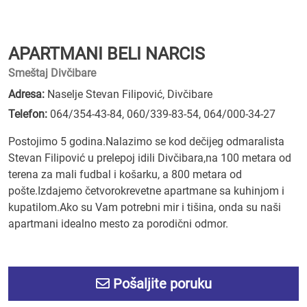
APARTMANI BELI NARCIS
Smeštaj Divčibare
Adresa:
Naselje Stevan Filipović, Divčibare
Telefon:
064/354-43-84
,
060/339-83-54
,
064/000-34-27
Postojimo 5 godina.Nalazimo se kod dečijeg odmaralista
Stevan Filipović u prelepoj idili Divčibara,na 100 metara od
terena za mali fudbal i košarku, a 800 metara od
pošte.Izdajemo četvorokrevetne apartmane sa kuhinjom i
kupatilom.Ako su Vam potrebni mir i tišina, onda su naši
apartmani idealno mesto za porodični odmor.
Pošaljite poruku