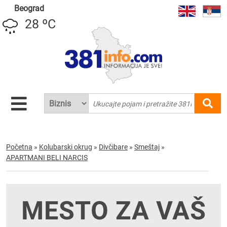
Beograd
28 ºC
Početna
»
Kolubarski okrug
»
Divčibare
»
Smeštaj
»
APARTMANI BELI NARCIS