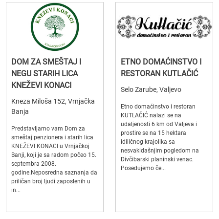
DOM ZA SMEŠTAJ I
ETNO DOMAĆINSTVO I
NEGU STARIH LICA
RESTORAN KUTLAČIĆ
KNEŽEVI KONACI
Selo Zarube, Valjevo
Kneza Miloša 152, Vrnjačka
Etno domaćinstvo i restoran
Banja
KUTLAČIĆ nalazi se na
udaljenosti 6 km od Valjeva i
Predstavljamo vam Dom za
prostire se na 15 hektara
smeštaj penzionera i starih lica
idiličnog krajolika sa
KNEŽEVI KONACI u Vrnjačkoj
nesvakidašnjim pogledom na
Banji, koji je sa radom počeo 15.
Divčibarski planinski venac.
septembra 2008.
Posedujemo če...
godine.Neposredna saznanja da
priličan broj ljudi zaposlenih u
in...