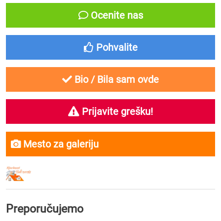
Ocenite nas
Pohvalite
Bio / Bila sam ovde
Prijavite grešku!
Mesto za galeriju
Preporučujemo