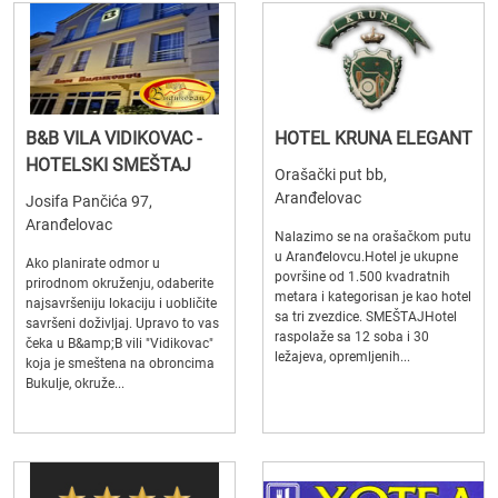
B&B VILA VIDIKOVAC -
HOTEL KRUNA ELEGANT
HOTELSKI SMEŠTAJ
Orašački put bb,
Aranđelovac
Josifa Pančića 97,
Aranđelovac
Nalazimo se na orašačkom putu
u Aranđelovcu.Hotel je ukupne
Ako planirate odmor u
površine od 1.500 kvadratnih
prirodnom okruženju, odaberite
metara i kategorisan je kao hotel
najsavršeniju lokaciju i uobličite
sa tri zvezdice. SMEŠTAJHotel
savršeni doživljaj. Upravo to vas
raspolaže sa 12 soba i 30
čeka u B&amp;B vili "Vidikovac"
ležajeva, opremljenih...
koja je smeštena na obroncima
Bukulje, okruže...