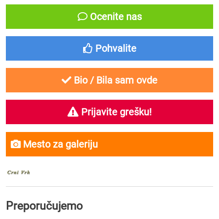
Ocenite nas
Pohvalite
Bio / Bila sam ovde
Prijavite grešku!
Mesto za galeriju
Preporučujemo