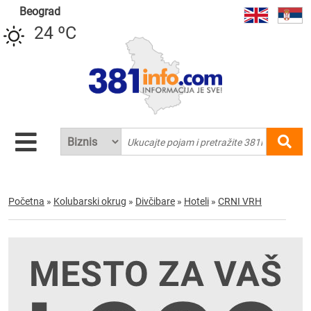
Beograd
24 ºC
Početna
»
Kolubarski okrug
»
Divčibare
»
Hoteli
»
CRNI VRH