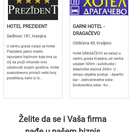
HOTEL PREZIDENT
GARNI HOTEL -
DRAGAČEVO
Sađevac 181, Ivanjica
Obilićeva 49, Kraljevo
U centru grada nalazi se Hotel
Prezident, jedno mesto
Hotel DRAGAČEVO se nalazi u
ispunjeno toplinom koje ima za
centru grada Kraljeva, od centra
cilj da pruži vrhunski nivo
udaljen 500m i autobuske i
udobnosti svojim gostima. Hotel
železničke stanice 200m. U
svakodnevno privlači veliki broj
sklopu objekta postoji: - Aperitiv
posetilaca, kako iz lo...
bar - Jednokrevetne sobe -
Dvokrevetne sobe - Ku...
Želite da se i Vaša firma
nađe u našem biznis