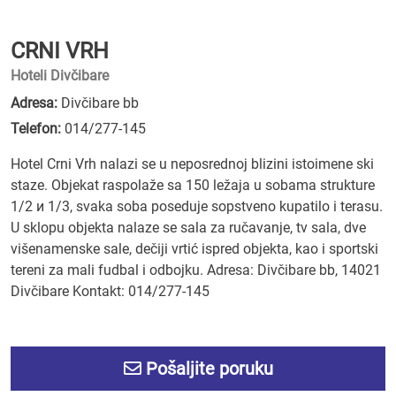
CRNI VRH
Hoteli Divčibare
Adresa:
Divčibare bb
Telefon:
014/277-145
Hotel Crni Vrh nalazi se u neposrednoj blizini istoimene ski
staze. Objekat raspolaže sa 150 ležaja u sobama strukture
1/2 и 1/3, svaka soba poseduje sopstveno kupatilo i terasu.
U sklopu objekta nalaze se sala za ručavanje, tv sala, dve
višenamenske sale, dečiji vrtić ispred objekta, kao i sportski
tereni za mali fudbal i odbojku. Adresa: Divčibare bb, 14021
Divčibare Kontakt: 014/277-145
Pošaljite poruku