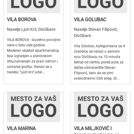
VILA BOROVA
VILA GOLUBAC
Naselje Ljuti Krš, Divčibare
Naselje Stevan Filipović,
Divčibare
VILA BOROVA - Izuzetno povoljne
cene u toku cele godine-
Vila Golubac, kategorisana sa 4
Moderan objekat apartmanskog
zvezdice, se nalazi u samom
tipa izgradjen u planinskom
srcu Divčibara, na 10 minuta
stilu,namenjen za pravi odmor i
šetnje od centra, pored puta za
uzivanje gostiju. Nalazi se u
dečije odmaralište Stevan
naselju “Ljuti krs”,udal...
Filipović, tako da se zimi
svakodnevno čisti sneg. Gr...
VILA MARINA
VILA MILJKOVIĆ I