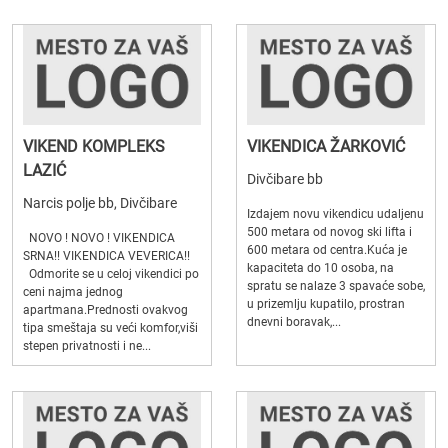
VIKEND KOMPLEKS
VIKENDICA ŽARKOVIĆ
LAZIĆ
Divčibare bb
Narcis polje bb, Divčibare
Izdajem novu vikendicu udaljenu
500 metara od novog ski lifta i
NOVO ! NOVO ! VIKENDICA
600 metara od centra.Kuća je
SRNA!! VIKENDICA VEVERICA!!
kapaciteta do 10 osoba, na
Odmorite se u celoj vikendici po
spratu se nalaze 3 spavaće sobe,
ceni najma jednog
u prizemlju kupatilo, prostran
apartmana.Prednosti ovakvog
dnevni boravak,...
tipa smeštaja su veći komfor,viši
stepen privatnosti i ne...