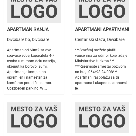
APARTMAN SANJA
APARTMANI APARTMANI
Divčibare bb, Divčibare
Centar ski staza, Divčibare
Apartman od 60m2 sa dve
***Smeštaj možete platiti
spavaće sobe, kapaciteta 4-7
vaučerima za odmor koje izdaje
osoba u mirnom delu naselja,
Ministarstvo turizma.***
okrenut ka borovoj šumi.
***Rezervišite smeštaj pozivom
Apartman je kompletno
na broj: 064/98-24-008***
opremljen i namešten za
Apartmani raspolažu sa tri
komforan porodični odmor.
aparmana i ukupno osamnaest
Obezbeđen parking, Wi...
le...