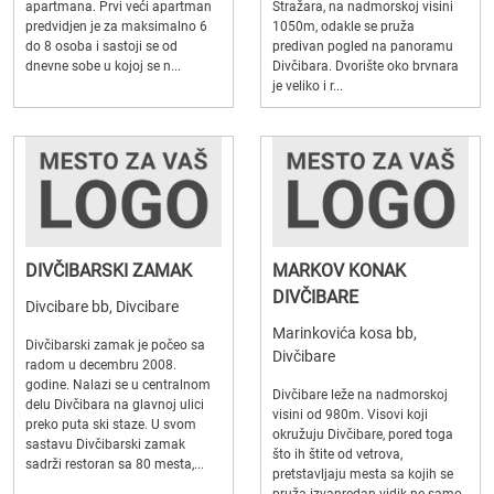
apartmana. Prvi veći apartman
Stražara, na nadmorskoj visini
predvidjen je za maksimalno 6
1050m, odakle se pruža
do 8 osoba i sastoji se od
predivan pogled na panoramu
dnevne sobe u kojoj se n...
Divčibara. Dvorište oko brvnara
je veliko i r...
DIVČIBARSKI ZAMAK
MARKOV KONAK
DIVČIBARE
Divcibare bb, Divcibare
Marinkovića kosa bb,
Divčibarski zamak je počeo sa
Divčibare
radom u decembru 2008.
godine. Nalazi se u centralnom
Divčibare leže na nadmorskoj
delu Divčibara na glavnoj ulici
visini od 980m. Visovi koji
preko puta ski staze. U svom
okružuju Divčibare, pored toga
sastavu Divčibarski zamak
što ih štite od vetrova,
sadrži restoran sa 80 mesta,...
pretstavljaju mesta sa kojih se