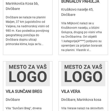
BUNGALOV PAHULJA
Marinkovića Kosa bb,
Divčibare
Krušikovo naselje 45,
Divčibare
Divčibare se nalaze na planini
Maljen, 37 km jugoistočno od
Vila Miljković nalazi se u
Valjeva, na nadmorskoj visini od
Krušikovom naselju, u blizini
980 m. Kao posledica povoljnog
Golupca, drugog po visini vrha
geografskog položaja do
na Divčibarima. Ovi objekti
Divčibara dopiru uticaji
1.kategorije(4****) potpuno su
primorske klime, koja se tu...
opremljeni za prijatan boravak
na planini. Vlasnik vi...
VILA SUNČANI BREG
VILA VERA
Divčibare
Divčibare, Marinkova kosa
Vila "Sunčani Breg", drvena
Vila Verase nalazi na skrovitom