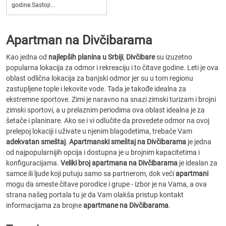
godine.Sastoji...
Apartman na Divčibarama
Kao jedna od
najlepših planina u Srbiji
,
Divčibare
su izuzetno
popularna lokacija za odmor i rekreaciju i to čitave godine. Leti je ova
oblast odlična lokacija za banjski odmor jer su u tom regionu
zastupljene tople i lekovite vode. Tada je takođe idealna za
ekstremne sportove. Zimi je naravno na snazi zimski turizam i brojni
zimski sportovi, a u prelaznim periodima ova oblast idealna je za
šetače i planinare. Ako se i vi odlučite da provedete odmor na ovoj
prelepoj lokaciji i uživate u njenim blagodetima, trebaće Vam
adekvatan smeštaj
.
Apartmanski smeštaj na Divčibarama
je jedna
od najpopularnijih opcija i dostupna je u brojnim kapacitetima i
konfiguracijama.
Veliki broj apartmana na Divčibarama
je idealan za
samce ili ljude koji putuju samo sa partnerom, dok veći
apartmani
mogu da smeste čitave porodice i grupe - izbor je na Vama, a ova
strana našeg portala tu je da Vam olakša pristup kontakt
informacijama za brojne
apartmane na Divčibarama
.