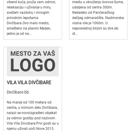
vikend kuća, pruža vam odmor,
mestu u okruženju borove šume,
relaksaciju i uživanje u miru,
udaljena od centra 300m.
svežem vazduhu i mnogim
Nedaleko od Pančevačkog
prirodnim lepotama
dečijeg odmarališta. Nadmorska
Divčibara.Ovo malo mesto,
visina vile je 1060m. U
smešteno na planini Maljen,
neposrednoj blizini su dve ski
jedno je od na...
st...
VILA VILA DIVČIBARE
Divčibare bb
Na manje od 100 metara od
centra, u mirnom delu Divčibara,
nalazi se novoizgrađeni objekat
za odmor gostiju pod nazivom
Vila Vila Divcibare.Prvi gosti su u
njemu uživali uoči Nove 2013.