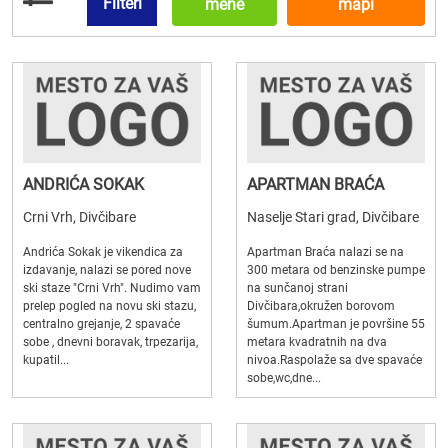
Filteri
mene
mapi
ANDRIĆA SOKAK
APARTMAN BRAĆA
Crni Vrh, Divčibare
Naselje Stari grad, Divčibare
Andrića Sokak je vikendica za
Apartman Braća nalazi se na
izdavanje, nalazi se pored nove
300 metara od benzinske pumpe
ski staze "Crni Vrh". Nudimo vam
na sunčanoj strani
prelep pogled na novu ski stazu,
Divčibara,okružen borovom
centralno grejanje, 2 spavaće
šumum.Apartman je površine 55
sobe , dnevni boravak, trpezarija,
metara kvadratnih na dva
kupatil...
nivoa.Raspolaže sa dve spavaće
sobe,wc,dne...