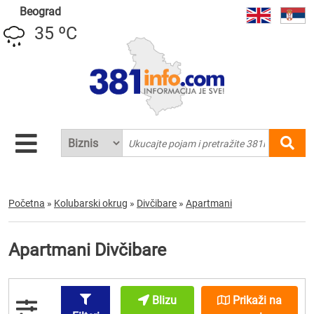
Beograd
35 ºC
Početna
»
Kolubarski okrug
»
Divčibare
»
Apartmani
Apartmani Divčibare
Blizu
Prikaži na