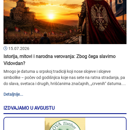
15.07.2026
Istorija, mitovi i narodna verovanja: Zbog čega slavimo
Vidovdan?
Mnogo je datuma u srpskoj tradiciji koji nose slojeve i slojeve
simbolike – počev od godišnjica koje nas sete na ratna stradanja, pa
do slava, svetaca i drugih, hrišćanima značajnih, „crvenih“ datuma....
Detaljnije...
IZDVAJAMO U AVGUSTU