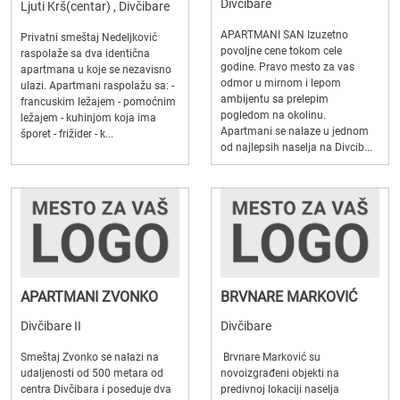
Divčibare
Ljuti Krš(centar) , Divčibare
APARTMANI SAN Izuzetno
Privatni smeštaj Nedeljković
povoljne cene tokom cele
raspolaže sa dva identična
godine. Pravo mesto za vas
apartmana u koje se nezavisno
odmor u mirnom i lepom
ulazi. Apartmani raspolažu sa: -
ambijentu sa prelepim
francuskim ležajem - pomoćnim
pogledom na okolinu.
ležajem - kuhinjom koja ima
Apartmani se nalaze u jednom
šporet - frižider - k...
od najlepsih naselja na Divcib...
APARTMANI ZVONKO
BRVNARE MARKOVIĆ
Divčibare II
Divčibare
Smeštaj Zvonko se nalazi na
Brvnare Marković su
udaljenosti od 500 metara od
novoizgrađeni objekti na
centra Divčibara i poseduje dva
predivnoj lokaciji naselja