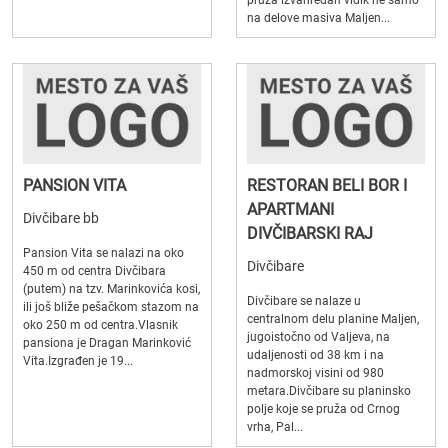
pruža izvanredan vidik ne samo
na delove masiva Maljen...
PANSION VITA
RESTORAN BELI BOR I
APARTMANI
Divčibare bb
DIVČIBARSKI RAJ
Pansion Vita se nalazi na oko
Divčibare
450 m od centra Divčibara
(putem) na tzv. Marinkovića kosi,
Divčibare se nalaze u
ili još bliže pešačkom stazom na
centralnom delu planine Maljen,
oko 250 m od centra.Vlasnik
jugoistočno od Valjeva, na
pansiona je Dragan Marinković
udaljenosti od 38 km i na
Vita.Izgrađen je 19...
nadmorskoj visini od 980
metara.Divčibare su planinsko
polje koje se pruža od Crnog
vrha, Pal...