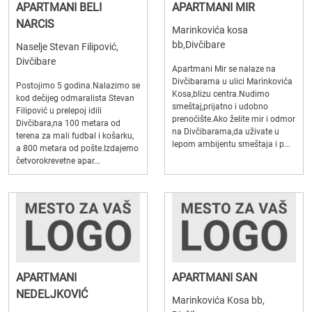
APARTMANI BELI
APARTMANI MIR
NARCIS
Marinkovića kosa
bb,Divčibare
Naselje Stevan Filipović,
Divčibare
Apartmani Mir se nalaze na
Divčibarama u ulici Marinkovića
Postojimo 5 godina.Nalazimo se
Kosa,blizu centra.Nudimo
kod dečijeg odmaralista Stevan
smeštaj,prijatno i udobno
Filipović u prelepoj idili
prenoćište.Ako želite mir i odmor
Divčibara,na 100 metara od
na Divčibarama,da uživate u
terena za mali fudbal i košarku,
lepom ambijentu smeštaja i p...
a 800 metara od pošte.Izdajemo
četvorokrevetne apar...
APARTMANI
APARTMANI SAN
NEDELJKOVIĆ
Marinkovića Kosa bb,