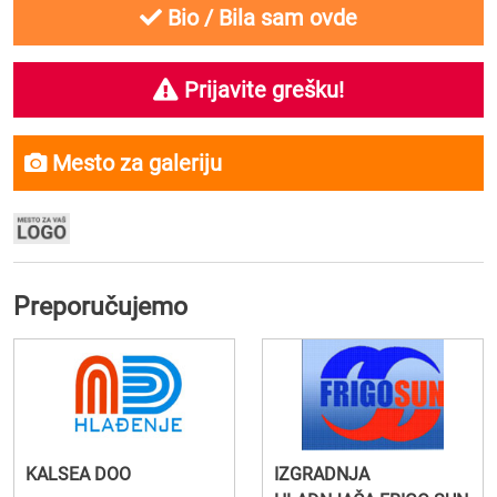
Bio / Bila sam ovde
Prijavite grešku!
Mesto za galeriju
Preporučujemo
KALSEA DOO
IZGRADNJA