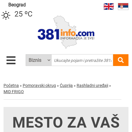
Beograd
25 ºC
Početna
»
Pomoravski okrug
»
Ćuprija
»
Rashladni uređaji
»
MID FRIGO