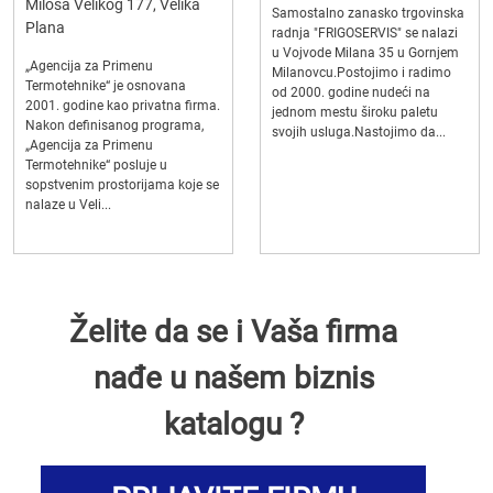
Miloša Velikog 177, Velika
Samostalno zanasko trgovinska
Plana
radnja "FRIGOSERVIS" se nalazi
u Vojvode Milana 35 u Gornjem
„Agencija za Primenu
Milanovcu.Postojimo i radimo
Termotehnike“ je osnovana
od 2000. godine nudeći na
2001. godine kao privatna firma.
jednom mestu široku paletu
Nakon definisanog programa,
svojih usluga.Nastojimo da...
„Agencija za Primenu
Termotehnike“ posluje u
sopstvenim prostorijama koje se
nalaze u Veli...
Želite da se i Vaša firma
nađe u našem biznis
katalogu ?