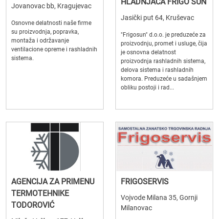
HLADNJAČA FRIGO SUN
Jovanovac bb, Kragujevac
Jasički put 64, Kruševac
Osnovne delatnosti naše firme
su proizvodnja, popravka,
"Frigosun" d.o.o. je preduzeće za
montaža i održavanje
proizvodnju, promet i usluge, čija
ventilacione opreme i rashladnih
je osnovna delatnost
sistema.
proizvodnja rashladnih sistema,
delova sistema i rashladnih
komora. Preduzeće u sadašnjem
obliku postoji i rad...
AGENCIJA ZA PRIMENU
FRIGOSERVIS
TERMOTEHNIKE
Vojvode Milana 35, Gornji
TODOROVIĆ
Milanovac