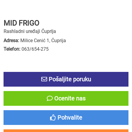
MID FRIGO
Rashladni uređaji Ćuprija
Adresa:
Milice Cenić 1, Ćuprija
Telefon:
063/654-275
Pošaljite poruku
Ocenite nas
Pohvalite