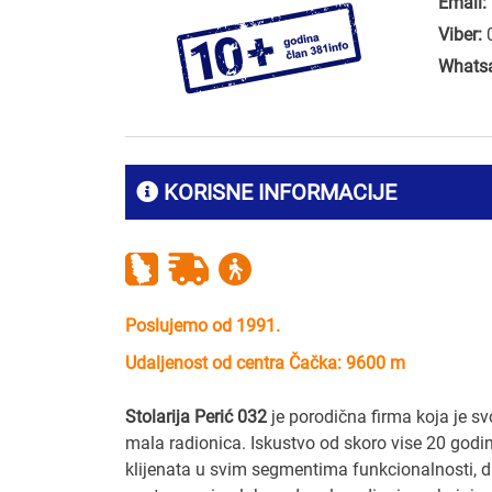
Email:
Viber:
Whats
KORISNE INFORMACIJE
Poslujemo od 1991.
Udaljenost od centra Čačka: 9600 m
Stolarija Perić 032
je porodična firma koja je sv
mala radionica. Iskustvo od skoro vise 20 god
klijenata u svim segmentima funkcionalnosti, di