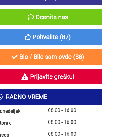
Ocenite nas
Pohvalite (
87
)
Bio / Bila sam ovde (
88
)
Prijavite grešku!
RADNO VREME
08:00 - 16:00
onedeljak
08:00 - 16:00
torak
08:00 - 16:00
reda