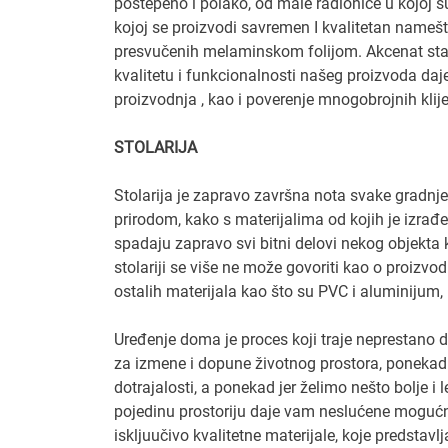
postepeno i polako, od male radionice u kojoj su
kojoj se proizvodi savremen I kvalitetan namešt
presvučenih melaminskom folijom. Akcenat stav
kvalitetu i funkcionalnosti našeg proizvoda da
proizvodnja , kao i poverenje mnogobrojnih klij
STOLARIJA
Stolarija je zapravo završna nota svake gradn
prirodom, kako s materijalima od kojih je izrađe
spadaju zapravo svi bitni delovi nekog objekta k
stolariji se više ne može govoriti kao o proizvod
ostalih materijala kao što su PVC i aluminijum, k
Uređenje doma je proces koji traje neprestano
za izmene i dopune životnog prostora, poneka
dotrajalosti, a ponekad jer želimo nešto bolje 
pojedinu prostoriju daje vam neslućene mogućnos
iskljuučivo kvalitetne materijale, koje predsta