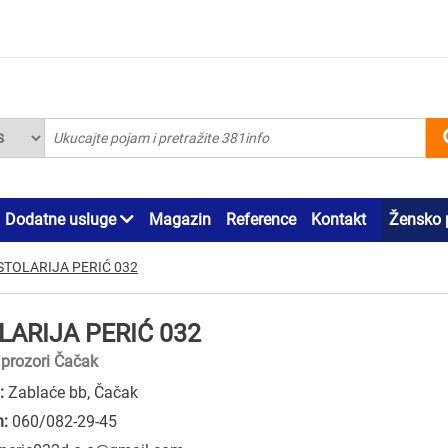
Dodatne usluge
Magazin
Reference
Kontakt
Žensko 
STOLARIJA PERIĆ 032
LARIJA PERIĆ 032
 prozori Čačak
:
Zablaće bb, Čačak
n:
060/082-29-45