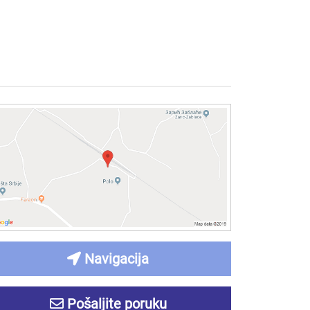
Navigacija
Pošaljite poruku