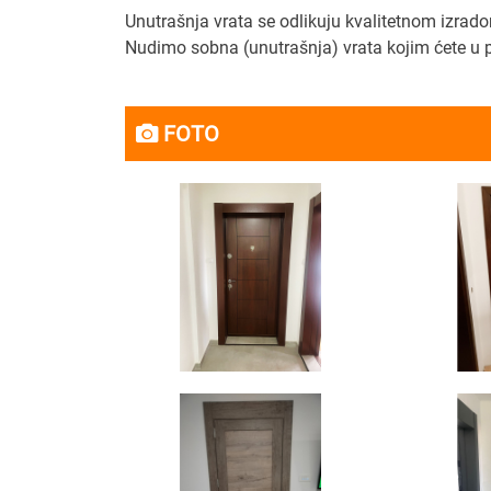
Unutrašnja vrata se odlikuju kvalitetnom izra
Nudimo sobna (unutrašnja) vrata kojim ćete u po
FOTO