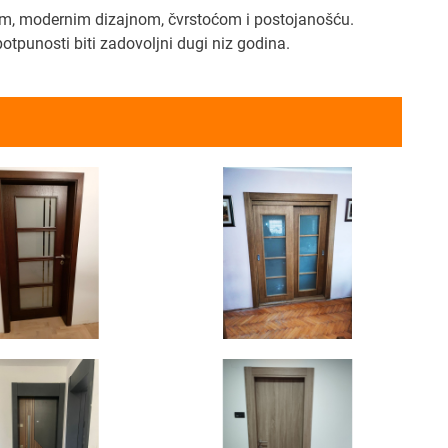
dom, modernim dizajnom, čvrstoćom i postojanošću.
tpunosti biti zadovoljni dugi niz godina.