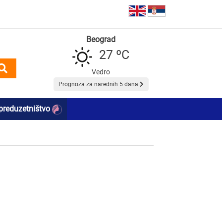
Beograd
27 ºC
Vedro
Prognoza za narednih 5 dana
preduzetništvo