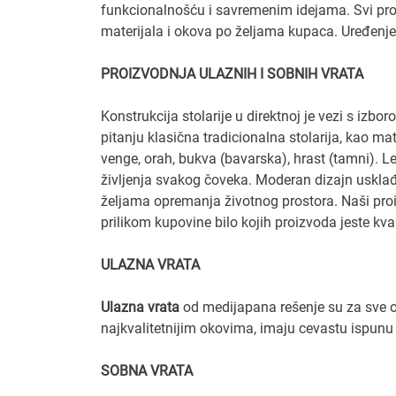
funkcionalnošću i savremenim idejama. Svi proizv
materijala i okova po željama kupaca. Uređenje e
PROIZVODNJA ULAZNIH I SOBNIH VRATA
Konstrukcija stolarije u direktnoj je vezi s izbor
pitanju klasična tradicionalna stolarija, kao mat
venge, orah, bukva (bavarska), hrast (tamni). L
življenja svakog čoveka. Moderan dizajn usklađ
željama opremanja životnog prostora. Naši pro
prilikom kupovine bilo kojih proizvoda jeste kva
ULAZNA VRATA
Ulazna vrata
od medijapana rešenje su za sve one
najkvalitetnijim okovima, imaju cevastu ispunu 
SOBNA VRATA