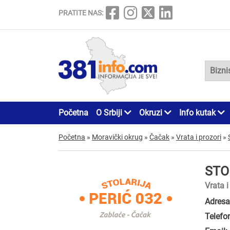
PRATITE NAS:
Početna
O Srbiji
Okruzi
Info kutak
Početna
»
Moravički okrug
»
Čačak
»
Vrata i prozori
»
STO
Vrata i
Adresa
Telefo