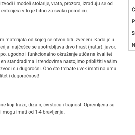
odi i modeli stolarije, vrata, prozora, izrađuju se od
Č
nterijera vrlo je bitno za svaku porodicu.
P
S
om materijala od kojeg će otvori biti izvedeni. Kada je u
N
erijal najčešće se upotrebljava drvo hrast (natur), javor,
epo, ugodno i funkcionalno okruženje utiče na kvalitet
en standradima i trendovima nastojimo približiti vašim
izvodi su dugoročni. Ono što trebate uvek imati na umu
litet i dugoročnost!
 koji traže, dizajn, čvrstoću i trajnost. Opremljena su
i mogu imati od 1-4 bravljenja.