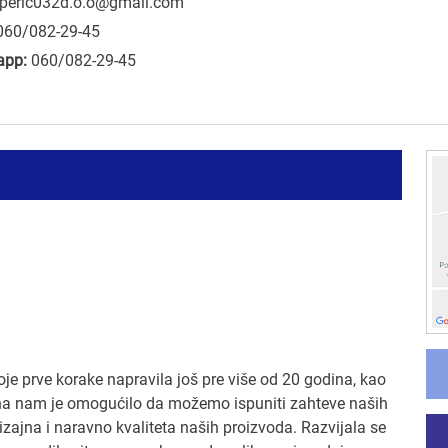
peric032d.o.o@gmail.com
060/082-29-45
app:
060/082-29-45
oje prve korake napravila još pre više od 20 godina, kao
ina nam je omogućilo da možemo ispuniti zahteve naših
zajna i naravno kvaliteta naših proizvoda. Razvijala se