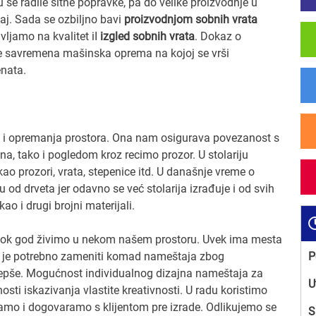
 se radile sitne popravke, pa do velike proizvodnje u
aj. Sada se ozbiljno bavi
proizvodnjom sobnih vrata
ljamo na kvalitet iI
izgled sobnih vrata
. Dokaz o
je savremena mašinska oprema na kojoj se vrši
enata.
je i opremanja prostora. Ona nam osigurava povezanost s
na, tako i pogledom kroz recimo prozor. U stolariju
ao prozori, vrata, stepenice itd. U današnje vreme o
u od drveta jer odavno se već stolarija izrađuje i od svih
ao i drugi brojni materijali.
 dok god živimo u nekom našem prostoru. Uvek ima mesta
d je potrebno zameniti komad nameštaja zbog
P
i lepše. Mogućnost individualnog dizajna nameštaja za
U
ti iskazivanja vlastite kreativnosti. U radu koristimo
vljamo i dogovaramo s klijentom pre izrade. Odlikujemo se
S