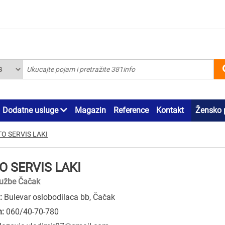
Dodatne usluge
Magazin
Reference
Kontakt
Žensko 
O SERVIS LAKI
O SERVIS LAKI
lužbe Čačak
:
Bulevar oslobodilaca bb, Čačak
n:
060/40-70-780