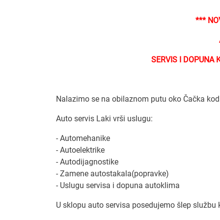
*** NO
SERVIS I DOPUNA 
Nalazimo se na obilaznom putu oko Čačka kod
Auto servis Laki vrši uslugu:
- Automehanike
- Autoelektrike
- Autodijagnostike
- Zamene autostakala(popravke)
- Uslugu servisa i dopuna autoklima
U sklopu auto servisa posedujemo šlep službu 