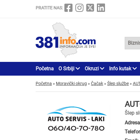
PRATITE NAS:
Početna
O Srbiji
Okruzi
Info kutak
Početna
»
Moravički okrug
»
Čačak
»
Šlep službe
»
AUT
AUT
Šlep s
Adresa
Telefo