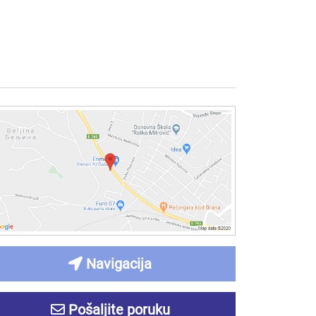
Navigacija
Pošaljite poruku