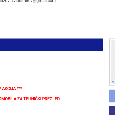
lazovic.vladimir07@gmail.com
* AKCIJA ***
OMOBILA ZA TEHNIČKI PREGLED