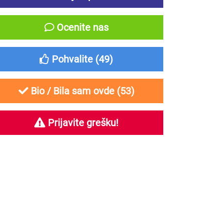
Ocenite nas
Pohvalite (
49
)
Bio / Bila sam ovde (
53
)
Prijavite grešku!