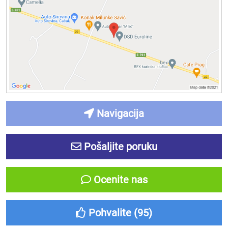
Navigacija
Pošaljite poruku
Ocenite nas
Pohvalite (
95
)