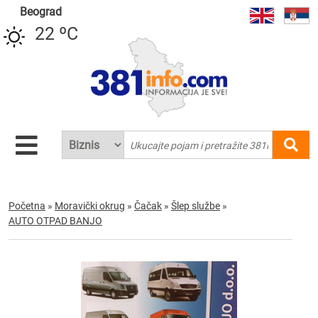
Beograd
22 ºC
Početna
»
Moravički okrug
»
Čačak
»
Šlep službe
»
AUTO OTPAD BANJO