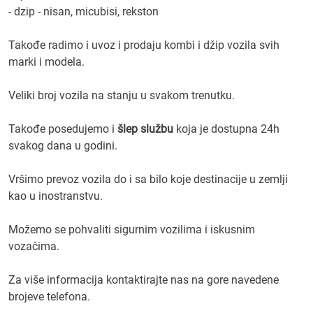
- dzip - nisan, micubisi, rekston
Takođe radimo i uvoz i prodaju kombi i džip vozila svih
marki i modela.
Veliki broj vozila na stanju u svakom trenutku.
Takođe posedujemo i
šlep službu
koja je dostupna 24h
svakog dana u godini.
Vršimo prevoz vozila do i sa bilo koje destinacije u zemlji
kao u inostranstvu.
Možemo se pohvaliti sigurnim vozilima i iskusnim
vozačima.
Za više informacija kontaktirajte nas na gore navedene
brojeve telefona.