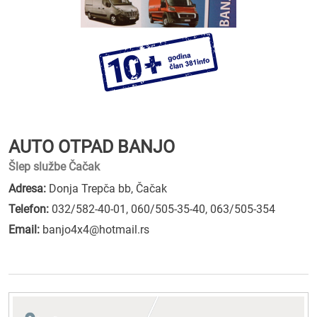
AUTO OTPAD BANJO
Šlep službe Čačak
Adresa:
Donja Trepča bb, Čačak
Telefon:
032/582-40-01
,
060/505-35-40
,
063/505-354
Email:
banjo4x4@hotmail.rs