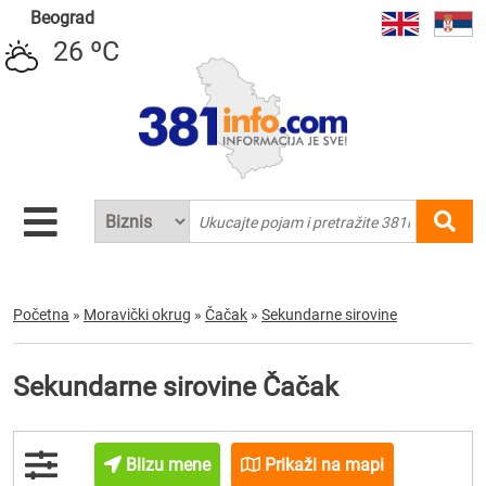
Beograd
26 ºC
Početna
»
Moravički okrug
»
Čačak
»
Sekundarne sirovine
Sekundarne sirovine Čačak
Blizu mene
Prikaži na mapi