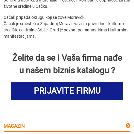
ponovnu upotrebu materijala. Posetioci i kompanije doprinose zaštiti
životne sredine u Čačku.
Čačak pripada okrugu koji se zove Moravički.
Čačak je smešten u Zapadnoj Moravi i važi za privredno i kulturno
središte centralne Srbije. Grad je poznat po manastirima i kulturnim
manifestacijama.
Želite da se i Vaša firma nađe
u našem biznis katalogu ?
PRIJAVITE FIRMU
MAGAZIN