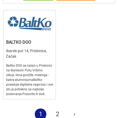
BALTKO DOO
Ibarski put 14, Prislonica,
Čačak
Baltko DOO se nalazi u Prislonici
na Ibarskom Putu.Vršimo
otkup:-lima-gvožđa -mesinga -
bakra-aluminijumaBaltko
poseduje digitalne vage kao i sve
sto je potrebno za najbolje
poslovanje.Pozovite ili dođ...
1
2
›