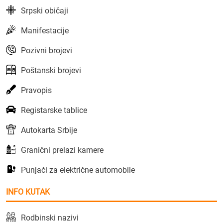
Srpski običaji
Manifestacije
Pozivni brojevi
Poštanski brojevi
Pravopis
Registarske tablice
Autokarta Srbije
Granični prelazi kamere
Punjači za električne automobile
INFO KUTAK
Rodbinski nazivi