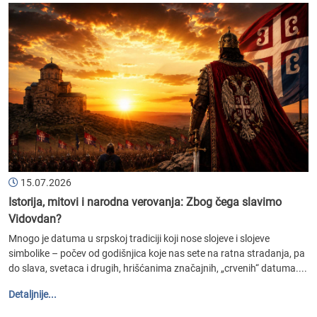
15.07.2026
Istorija, mitovi i narodna verovanja: Zbog čega slavimo
Vidovdan?
Mnogo je datuma u srpskoj tradiciji koji nose slojeve i slojeve
simbolike – počev od godišnjica koje nas sete na ratna stradanja, pa
do slava, svetaca i drugih, hrišćanima značajnih, „crvenih“ datuma....
Detaljnije...