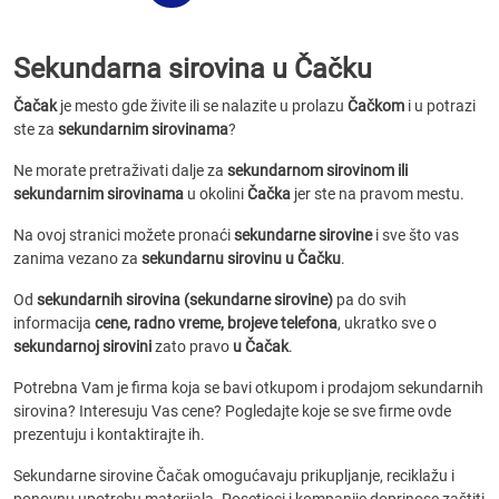
Sekundarna sirovina u Čačku
Čačak
je mesto gde živite ili se nalazite u prolazu
Čačkom
i u potrazi
ste za
sekundarnim sirovinama
?
Ne morate pretraživati dalje za
sekundarnom sirovinom ili
sekundarnim sirovinama
u okolini
Čačka
jer ste na pravom mestu.
Na ovoj stranici možete pronaći
sekundarne sirovine
i sve što vas
zanima vezano za
sekundarnu sirovinu u Čačku
.
Od
sekundarnih sirovina (sekundarne sirovine)
pa do svih
informacija
cene, radno vreme, brojeve telefona
, ukratko sve o
sekundarnoj sirovini
zato pravo
u Čačak
.
Potrebna Vam je firma koja se bavi otkupom i prodajom sekundarnih
sirovina? Interesuju Vas cene? Pogledajte koje se sve firme ovde
prezentuju i kontaktirajte ih.
Sekundarne sirovine Čačak omogućavaju prikupljanje, reciklažu i