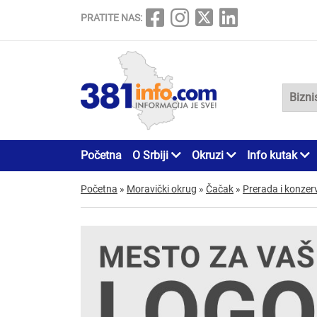
PRATITE NAS:
Početna
O Srbiji
Okruzi
Info kutak
Početna
»
Moravički okrug
»
Čačak
»
Prerada i konzer