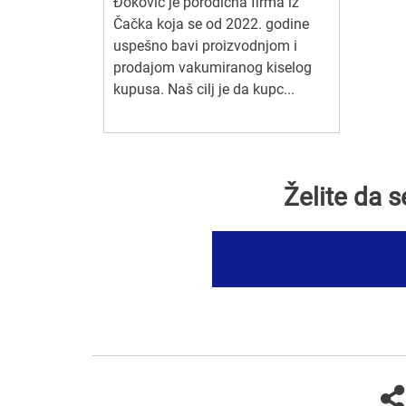
Đoković je porodična firma iz
Čačka koja se od 2022. godine
uspešno bavi proizvodnjom i
prodajom vakumiranog kiselog
kupusa. Naš cilj je da kupc...
Želite da 