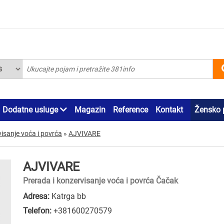
Dodatne usluge
Magazin
Reference
Kontakt
Žensko 
visanje voća i povrća
»
AJVIVARE
AJVIVARE
Prerada i konzervisanje voća i povrća Čačak
Adresa:
Katrga bb
Telefon:
+381600270579