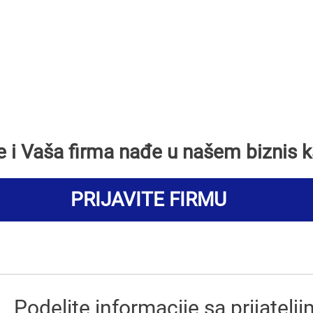
se i Vaša firma nađe u našem biznis k
PRIJAVITE FIRMU
Podelite informacije sa prijatelj