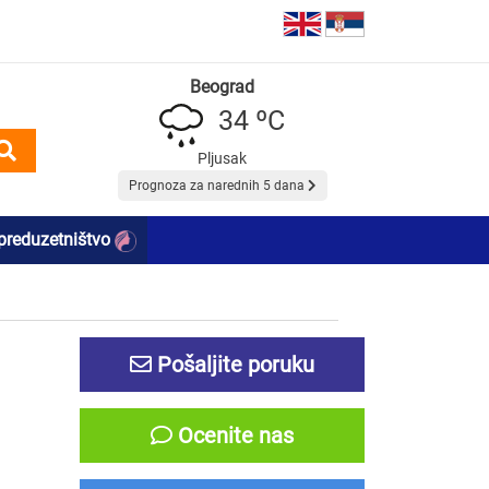
Beograd
34 ºC
Pljusak
Prognoza za narednih 5 dana
preduzetništvo
Pošaljite poruku
Ocenite nas