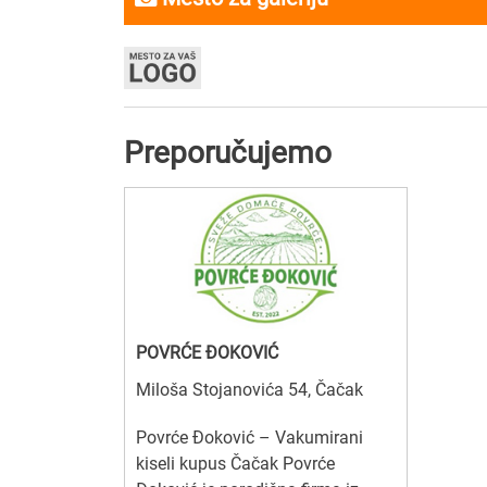
Preporučujemo
POVRĆE ĐOKOVIĆ
Miloša Stojanovića 54, Čačak
Povrće Đoković – Vakumirani
kiseli kupus Čačak Povrće