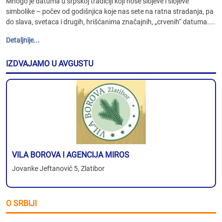
Mnogo je datuma u srpskoj tradiciji koji nose slojeve i slojeve
simbolike – počev od godišnjica koje nas sete na ratna stradanja, pa
do slava, svetaca i drugih, hrišćanima značajnih, „crvenih“ datuma....
Detaljnije...
IZDVAJAMO U AVGUSTU
VILA BOROVA I AGENCIJA MIROS
Jovanke Jeftanović 5, Zlatibor
O SRBIJI