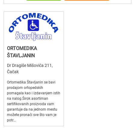
ORTOMEDIKA
ŠTAVLJANIN
Dr Dragiše Mišovića 211,
Čačak
Ortomedika Štavljanin se bavi
prodajom ortopedskih
pomagala kao i izdavanjem istih
na nalog.Širok asortiman
sertifikovanih proizvoda vam
garantuje da na jednom mestu
možete pronaći sve što vam je
potr...