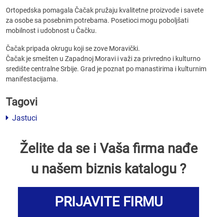
Ortopedska pomagala Čačak pružaju kvalitetne proizvode i savete
za osobe sa posebnim potrebama. Posetioci mogu poboljšati
mobilnost i udobnost u Čačku.
Čačak pripada okrugu koji se zove Moravički.
Čačak je smešten u Zapadnoj Moravi i važi za privredno i kulturno
središte centralne Srbije. Grad je poznat po manastirima i kulturnim
manifestacijama.
Tagovi
Jastuci
Želite da se i Vaša firma nađe
u našem biznis katalogu ?
PRIJAVITE FIRMU