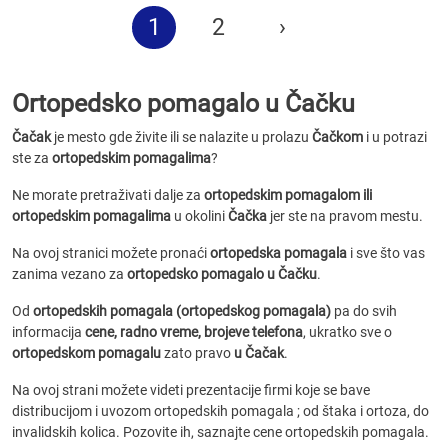
1
2
›
Ortopedsko pomagalo u Čačku
Čačak
je mesto gde živite ili se nalazite u prolazu
Čačkom
i u potrazi
ste za
ortopedskim pomagalima
?
Ne morate pretraživati dalje za
ortopedskim pomagalom ili
ortopedskim pomagalima
u okolini
Čačka
jer ste na pravom mestu.
Na ovoj stranici možete pronaći
ortopedska pomagala
i sve što vas
zanima vezano za
ortopedsko pomagalo u Čačku
.
Od
ortopedskih pomagala (ortopedskog pomagala)
pa do svih
informacija
cene, radno vreme, brojeve telefona
, ukratko sve o
ortopedskom pomagalu
zato pravo
u Čačak
.
Na ovoj strani možete videti prezentacije firmi koje se bave
distribucijom i uvozom ortopedskih pomagala ; od štaka i ortoza, do
invalidskih kolica. Pozovite ih, saznajte cene ortopedskih pomagala.