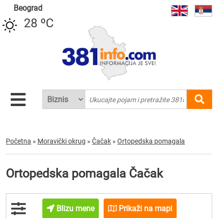
Beograd
28 ºC
Početna
»
Moravički okrug
»
Čačak
»
Ortopedska pomagala
Ortopedska pomagala Čačak
Blizu mene
Prikaži na mapi