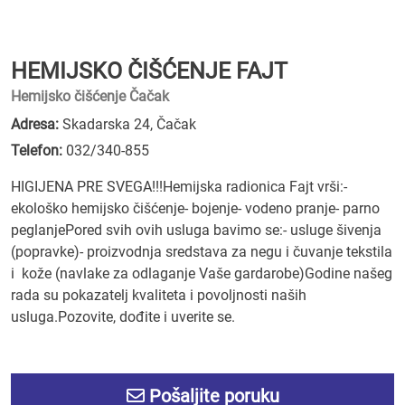
HEMIJSKO ČIŠĆENJE FAJT
Hemijsko čišćenje Čačak
Adresa:
Skadarska 24, Čačak
Telefon:
032/340-855
HIGIJENA PRE SVEGA!!!Hemijska radionica Fajt vrši:-
ekološko hemijsko čišćenje- bojenje- vodeno pranje- parno
peglanjePored svih ovih usluga bavimo se:- usluge šivenja
(popravke)- proizvodnja sredstava za negu i čuvanje tekstila
i kože (navlake za odlaganje Vaše gardarobe)Godine našeg
rada su pokazatelj kvaliteta i povoljnosti naših
usluga.Pozovite, dođite i uverite se.
Pošaljite poruku