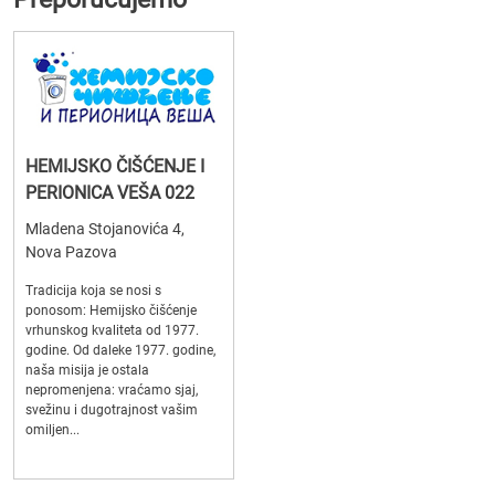
HEMIJSKO ČIŠĆENJE I
PERIONICA VEŠA 022
Mladena Stojanovića 4,
Nova Pazova
Tradicija koja se nosi s
ponosom: Hemijsko čišćenje
vrhunskog kvaliteta od 1977.
godine. Od daleke 1977. godine,
naša misija je ostala
nepromenjena: vraćamo sjaj,
svežinu i dugotrajnost vašim
omiljen...