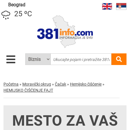
Beograd
25 ºC
Početna
»
Moravički okrug
»
Čačak
»
Hemijsko čišćenje
»
HEMIJSKO ČIŠĆENJE FAJT