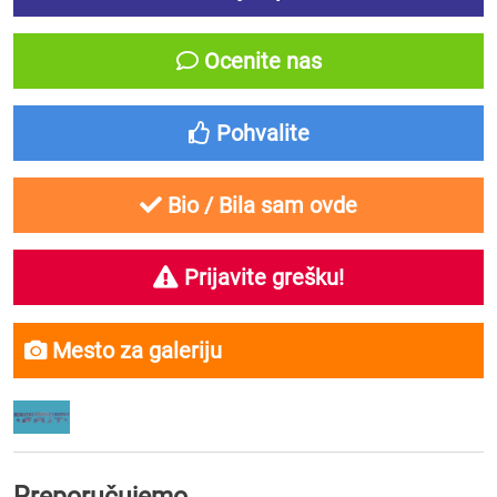
Ocenite nas
Pohvalite
Bio / Bila sam ovde
Prijavite grešku!
Mesto za galeriju
Preporučujemo