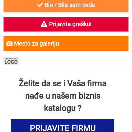
Bio / Bila sam ovde
Prijavite grešku!
Mesto za galeriju
Želite da se i Vaša firma
nađe u našem biznis
katalogu ?
PRIJAVITE FIRMU