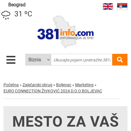
Beograd
31 ºC
Početna
»
Zaječarski okrug
»
Boljevac
»
Marketing
»
EURO CONNECTION ŽIVKOVIĆ 2024 D.O.O BOLJEVAC