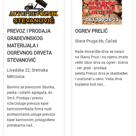
PREVOZ I PRODAJA
OGREV PRELIĆ
GRAĐEVINSKOG
Stara Pruga bb, Čačak
MATERIJALA I
Naše stovarište drva se nalazi
OGREVNOG DRVETA
na Staroj Pruzi i na njemu imate
STEVANOVIĆ
veliki izbor drva za ogrev:- bukva
- cer- grab - prodaja
Livadska 22, Sremska
peleta.Prevoz drva je obezbeđen
Mitrovica
i uračunat u cenu. Vaša drva
kupljena kod nas...
Bavimo se prevozom šljunka,
peska i ostalih agregata, do
5m3. Prodaja i prevoz
rizle.Usluge prevoza kiper
kamionomNaša firma nudi
profesionalne usluge prevoza
kiper kamionom, prilagođene
potrebama naš...