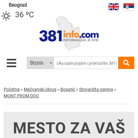
Beograd
36 ºC
Početna
»
Mačvanski okrug
»
Bogatić
»
Stovarišta ogreva
»
MONT PROM DOO