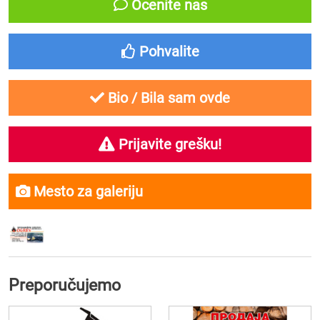
Ocenite nas
Pohvalite
Bio / Bila sam ovde
Prijavite grešku!
Mesto za galeriju
Preporučujemo