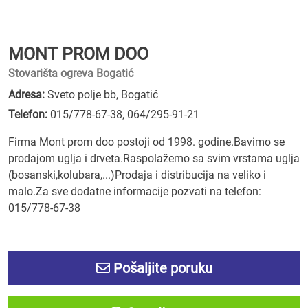
MONT PROM DOO
Stovarišta ogreva Bogatić
Adresa:
Sveto polje bb, Bogatić
Telefon:
015/778-67-38
,
064/295-91-21
Firma Mont prom doo postoji od 1998. godine.Bavimo se
prodajom uglja i drveta.Raspolažemo sa svim vrstama uglja
(bosanski,kolubara,...)Prodaja i distribucija na veliko i
malo.Za sve dodatne informacije pozvati na telefon:
015/778-67-38
Pošaljite poruku