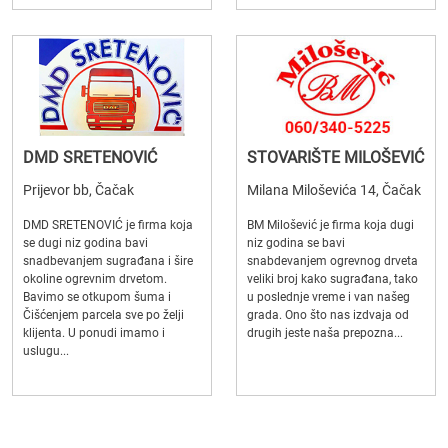
DMD SRETENOVIĆ
STOVARIŠTE MILOŠEVIĆ
Prijevor bb, Čačak
Milana Miloševića 14, Čačak
DMD SRETENOVIĆ je firma koja
BM Milošević je firma koja dugi
se dugi niz godina bavi
niz godina se bavi
snadbevanjem sugrađana i šire
snabdevanjem ogrevnog drveta
okoline ogrevnim drvetom.
veliki broj kako sugrađana, tako
Bavimo se otkupom šuma i
u poslednje vreme i van našeg
Čišćenjem parcela sve po želji
grada. Ono što nas izdvaja od
klijenta. U ponudi imamo i
drugih jeste naša prepozna...
uslugu...