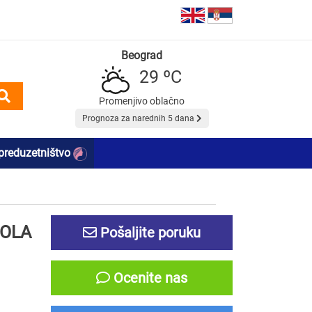
Beograd
29 ºC
Promenjivo oblačno
Prognoza za narednih 5 dana
preduzetništvo
POLA
Pošaljite poruku
Ocenite nas