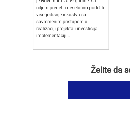
je Novembra 2009.godine. sa
ciljem preneti i nesebično podeliti
višegodišnje iskustvo sa
savremenim pristupom u: -
realizaciji projekta i investicija -
implementaciji...
Želite da 