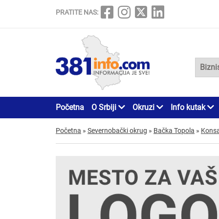
PRATITE NAS:
Početna
O Srbiji
Okruzi
Info kutak
Početna
»
Severnobački okrug
»
Bačka Topola
»
Konsa