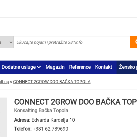
Dodatne usluge
Magazin
Reference
Kontakt
Žensko 
lting
»
CONNECT 2GROW DOO BAČKA TOPOLA
CONNECT 2GROW DOO BAČKA TO
Konsalting Bačka Topola
Adresa:
Edvarda Kardelja 10
Telefon:
+381 62 789690