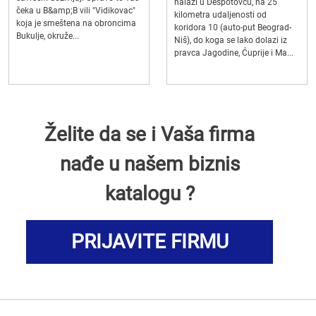
nalazi u Despotovcu, na 25
čeka u B&amp;B vili "Vidikovac"
kilometra udaljenosti od
koja je smeštena na obroncima
koridora 10 (auto-put Beograd-
Bukulje, okruže...
Niš), do koga se lako dolazi iz
pravca Jagodine, Ćuprije i Ma...
Želite da se i Vaša firma
nađe u našem biznis
katalogu ?
PRIJAVITE FIRMU