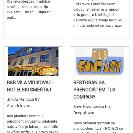
Kraljevu obezbedi: - udoban
Požarevcu i Braničevskom
smeštaj - dobru rekreaciju -
okrugu. Smešten je u mirnom
kvalitetnu ishranu - siguran
delu grada, u Ulici Hajduk
park...
Veljkova 42, na svega nekoliko
minuta hoda od centra, pružaj...
B&B VILA VIDIKOVAC -
RESTORAN SA
HOTELSKI SMEŠTAJ
PRENOĆIŠTEM TLS
COMPANY
Josifa Pančića 97,
Aranđelovac
Save Kovačevića bb,
Despotovac
Ako planirate odmor u
prirodnom okruženju, odaberite
Novo otvoreni restoran sa
najsavršeniju lokaciju i uobličite
prenoćištem T.L.S. - HOTELS se
savršeni doživljaj. Upravo to vas