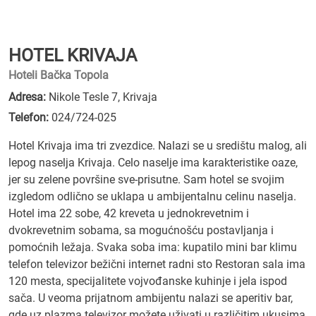
HOTEL KRIVAJA
Hoteli Bačka Topola
Adresa:
Nikole Tesle 7, Krivaja
Telefon:
024/724-025
Hotel Krivaja ima tri zvezdice. Nalazi se u središtu malog, ali
lepog naselja Krivaja. Celo naselje ima karakteristike oaze,
jer su zelene površine sve-prisutne. Sam hotel se svojim
izgledom odlično se uklapa u ambijentalnu celinu naselja.
Hotel ima 22 sobe, 42 kreveta u jednokrevetnim i
dvokrevetnim sobama, sa mogućnošću postavljanja i
pomoćnih ležaja. Svaka soba ima: kupatilo mini bar klimu
telefon televizor bežični internet radni sto Restoran sala ima
120 mesta, specijalitete vojvođanske kuhinje i jela ispod
sača. U veoma prijatnom ambijentu nalazi se aperitiv bar,
gde uz plazma televizor možete uživati u različitim ukusima