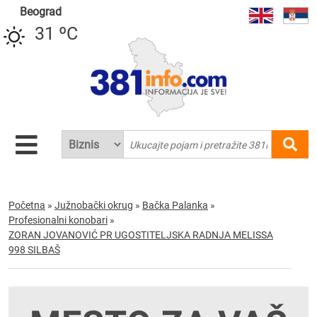
Beograd
31 ºC
Početna
»
Južnobački okrug
»
Bačka Palanka
»
Profesionalni konobari
»
ZORAN JOVANOVIĆ PR UGOSTITELJSKA RADNJA MELISSA
998 SILBAŠ