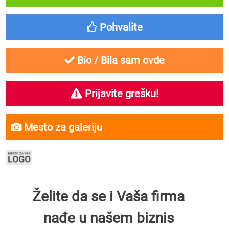
Pohvalite
Bio / Bila sam ovde
Prijavite grešku!
Mesto za galeriju
Želite da se i Vaša firma
nađe u našem biznis