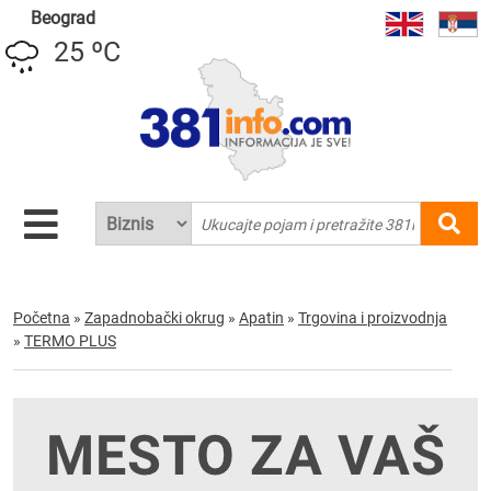
Beograd
25 ºC
Početna
»
Zapadnobački okrug
»
Apatin
»
Trgovina i proizvodnja
»
TERMO PLUS