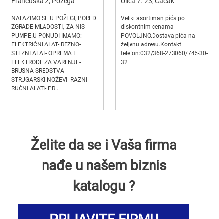
Francuska 2, Požega
Ulica 7. 23, Čačak
NALAZIMO SE U POŽEGI, PORED
Veliki asortiman pića po
ZGRADE MLADOSTI, IZA NIS
diskontnim cenama -
PUMPE.U PONUDI IMAMO:-
POVOLJNO.Dostava pića na
ELEKTRIČNI ALAT- REZNO-
željenu adresu.Kontakt
STEZNI ALAT- OPREMA I
telefon:032/368-273060/745-30-
ELEKTRODE ZA VARENJE-
32
BRUSNA SREDSTVA-
STRUGARSKI NOŽEVI- RAZNI
RUČNI ALATI- PR...
Želite da se i Vaša firma
nađe u našem biznis
katalogu ?