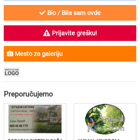
Bio / Bila sam ovde
Prijavite grešku!
Mesto za galeriju
Preporučujemo