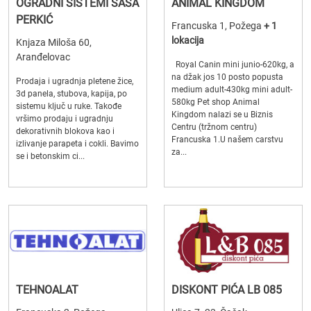
OGRADNI SISTEMI SAŠA
ANIMAL KINGDOM
PERKIĆ
Francuska 1, Požega
+ 1
lokacija
Knjaza Miloša 60,
Aranđelovac
Royal Canin mini junio-620kg, a
na džak jos 10 posto popusta
Prodaja i ugradnja pletene žice,
medium adult-430kg mini adult-
3d panela, stubova, kapija, po
580kg Pet shop Animal
sistemu ključ u ruke. Takođe
Kingdom nalazi se u Biznis
vršimo prodaju i ugradnju
Centru (tržnom centru)
dekorativnih blokova kao i
Francuska 1.U našem carstvu
izlivanje parapeta i cokli. Bavimo
za...
se i betonskim ci...
TEHNOALAT
DISKONT PIĆA LB 085