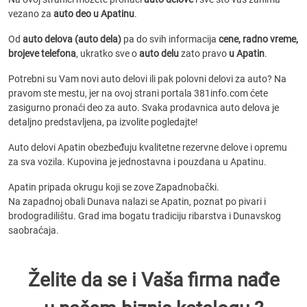
vezano za
auto deo u Apatinu
.
Od
auto delova (auto dela)
pa do svih informacija
cene, radno vreme,
brojeve telefona
, ukratko sve o
auto delu
zato pravo
u Apatin
.
Potrebni su Vam novi auto delovi ili pak polovni delovi za auto? Na
pravom ste mestu, jer na ovoj strani portala 381info.com ćete
zasigurno pronaći deo za auto. Svaka prodavnica auto delova je
detaljno predstavljena, pa izvolite pogledajte!
Auto delovi Apatin obezbeđuju kvalitetne rezervne delove i opremu
za sva vozila. Kupovina je jednostavna i pouzdana u Apatinu.
Apatin pripada okrugu koji se zove Zapadnobački.
Na zapadnoj obali Dunava nalazi se Apatin, poznat po pivari i
brodogradilištu. Grad ima bogatu tradiciju ribarstva i Dunavskog
saobraćaja.
Želite da se i Vaša firma nađe