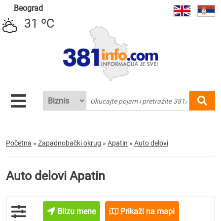
Beograd
31 ºC
Početna
»
Zapadnobački okrug
»
Apatin
»
Auto delovi
Auto delovi Apatin
Blizu mene
Prikaži na mapi