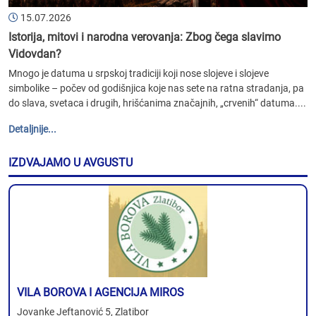
15.07.2026
Istorija, mitovi i narodna verovanja: Zbog čega slavimo
Vidovdan?
Mnogo je datuma u srpskoj tradiciji koji nose slojeve i slojeve
simbolike – počev od godišnjica koje nas sete na ratna stradanja, pa
do slava, svetaca i drugih, hrišćanima značajnih, „crvenih“ datuma....
Detaljnije...
IZDVAJAMO U AVGUSTU
VILA BOROVA I AGENCIJA MIROS
Jovanke Jeftanović 5, Zlatibor