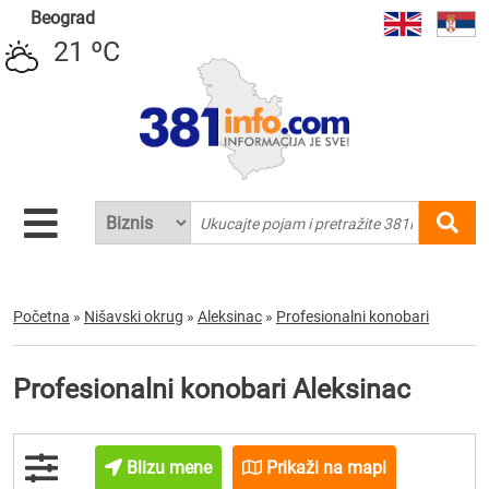
Beograd
21 ºC
Početna
»
Nišavski okrug
»
Aleksinac
»
Profesionalni konobari
Profesionalni konobari Aleksinac
Blizu mene
Prikaži na mapi