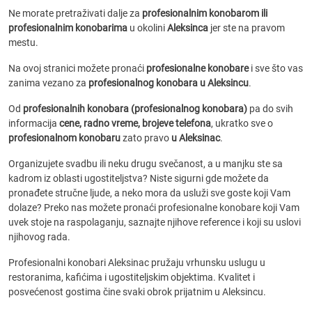
Ne morate pretraživati dalje za
profesionalnim konobarom ili
profesionalnim konobarima
u okolini
Aleksinca
jer ste na pravom
mestu.
Na ovoj stranici možete pronaći
profesionalne konobare
i sve što vas
zanima vezano za
profesionalnog konobara u Aleksincu
.
Od
profesionalnih konobara (profesionalnog konobara)
pa do svih
informacija
cene, radno vreme, brojeve telefona
, ukratko sve o
profesionalnom konobaru
zato pravo
u Aleksinac
.
Organizujete svadbu ili neku drugu svečanost, a u manjku ste sa
kadrom iz oblasti ugostiteljstva? Niste sigurni gde možete da
pronađete stručne ljude, a neko mora da usluži sve goste koji Vam
dolaze? Preko nas možete pronaći profesionalne konobare koji Vam
uvek stoje na raspolaganju, saznajte njihove reference i koji su uslovi
njihovog rada.
Profesionalni konobari Aleksinac pružaju vrhunsku uslugu u
restoranima, kafićima i ugostiteljskim objektima. Kvalitet i
posvećenost gostima čine svaki obrok prijatnim u Aleksincu.