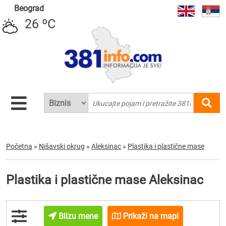
Beograd
26 ºC
Početna
»
Nišavski okrug
»
Aleksinac
»
Plastika i plastične mase
Plastika i plastične mase Aleksinac
Blizu mene
Prikaži na mapi