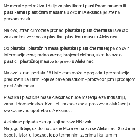
Ne morate pretraživati dalje za
plastikom i plastičnom masom ili
plastikama i plastičnim masama
u okolini
Aleksinca
jer ste na
pravom mestu.
Na ovoj stranici možete pronaći
plastike i plastične mase
i sve što
vas zanima vezano za
plastiku i plastičnu masu u Aleksincu
.
Od
plastika i plastičnih masa (plastike i plastične mase)
pa do svih
informacija
cene, radno vreme, brojeve telefona
, ukratko sve o
plastici i plastičnoj masi
zato pravo
u Aleksinac
.
Na ovoj strani portala 381info.com možete pogledati prezentacije
preduzetnika i firmi koje se bave plastikom - proizvodnjom i prodajom
plastičnih masa.
Plastika i plastične mase Aleksinac nude materijale za industriju,
zanat i domaćinstvo. Kvalitet i raznovrsnost proizvoda olakšavaju
svakodnevnu upotrebu u Aleksincu.
Aleksinac pripada okrugu koji se zove Nišavski.
Na jugu Srbije, uz dolinu Južne Morave, nalazi se Aleksinac. Grad ima
bogatu istoriju i poznat je po termalnim izvorima i kulturnim