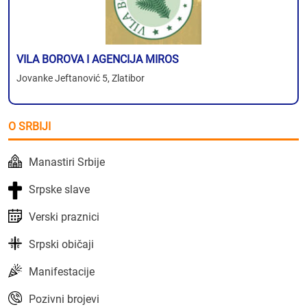
VILA BOROVA I AGENCIJA MIROS
Jovanke Jeftanović 5, Zlatibor
O SRBIJI
Manastiri Srbije
Srpske slave
Verski praznici
Srpski običaji
Manifestacije
Pozivni brojevi