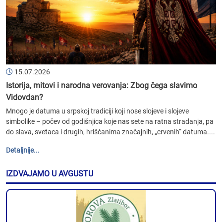
15.07.2026
Istorija, mitovi i narodna verovanja: Zbog čega slavimo
Vidovdan?
Mnogo je datuma u srpskoj tradiciji koji nose slojeve i slojeve
simbolike – počev od godišnjica koje nas sete na ratna stradanja, pa
do slava, svetaca i drugih, hrišćanima značajnih, „crvenih“ datuma....
Detaljnije...
IZDVAJAMO U AVGUSTU