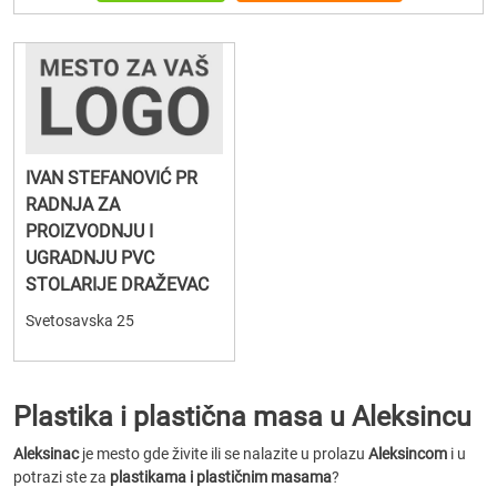
IVAN STEFANOVIĆ PR
RADNJA ZA
PROIZVODNJU I
UGRADNJU PVC
STOLARIJE DRAŽEVAC
Svetosavska 25
Plastika i plastična masa u Aleksincu
Aleksinac
je mesto gde živite ili se nalazite u prolazu
Aleksincom
i u
potrazi ste za
plastikama i plastičnim masama
?