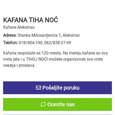
KAFANA TIHA NOĆ
Kafane Aleksinac
Adresa:
Stanka Milosavljevića 1, Aleksinac
Telefon:
018/804-190
,
062/838-27-99
Kafana raspolaže sa 120 mesta. Na meniju kafane su sva
vrsta jela i u TIHOJ NOĆI možete organizovati sve vrste
veselja i proslava.
Pošaljite poruku
Ocenite nas