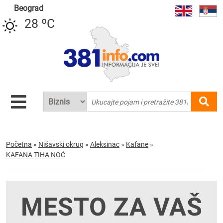
Beograd
28 ºC
Početna
»
Nišavski okrug
»
Aleksinac
»
Kafane
»
KAFANA TIHA NOĆ