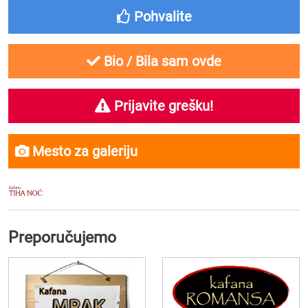
Pohvalite
Bio / Bila sam ovde
Prijavite grešku!
Mesto za galeriju
Preporučujemo