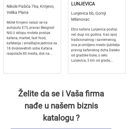
LUNJEVICA
Nikole Pašića 76a, Krnjevo,
Velika Plana
Lunjevica bb, Gornji
Milanovac
Motel Krnjevo nalazi se na
autoputu E75, pravac Beograd-
Etno kafana Lunjevica postoji
Niš.U sklopu motela posluje
već dugi niz godina. Kao spoj
kafana, market, fast food,
tradicionalnog i savremenog,
kafeterija i smeštajne jedinice sa
ona je omiljeno mesto ljubitelja
18 dvokrevetnih soba.Kafana
pravog kafanskog duha.Daleko
raspolaže 80 mesta, dok na...
od gradske buke, u selu
Lunjevica, 3 km od grada,...
Želite da se i Vaša firma
nađe u našem biznis
katalogu ?