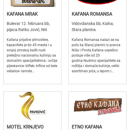
KAFANA MRAK
KAFANA ROMANSA
Bulevar 12. februara bb,
Vidovdanska bb, Kalna,
pijaca Ratko Jović, Niš
Stara planina
Kafana prijatne atmosfere,
Kafana Romansa nalazi se na
kapaciteta je do 45 mesta i u
putu ka Staroj planini iz pravca
svojoj zimskoj bašti nudi
Niša i Pirota.Kafana uspešno
pretežno nacionalnu kuhinju sa
posluje više od 20
domaćim specijalitetima:- ovčije
godina.Nudimo specijalitete sa
pljeskavice- biftek- kiflice od bele
roštilja i domaće kuhinje, veliki
vešalice- ramste...
asortiman pića, u lepom i...
MOTEL KRNJEVO
ETNO KAFANA