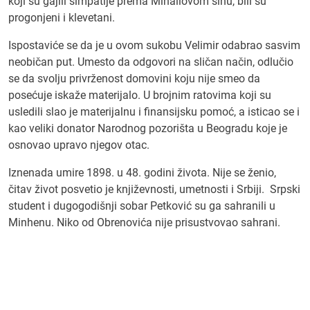
koji su gajili simpatije prema Mihailovom sinu, bili su
progonjeni i klevetani.
Ispostaviće se da je u ovom sukobu Velimir odabrao sasvim
neobičan put. Umesto da odgovori na sličan način, odlučio
se da svolju privrženost domovini koju nije smeo da
posećuje iskaže materijalo. U brojnim ratovima koji su
usledili slao je materijalnu i finansijsku pomoć, a isticao se i
kao veliki donator Narodnog pozorišta u Beogradu koje je
osnovao upravo njegov otac.
Iznenada umire 1898. u 48. godini života. Nije se ženio,
čitav život posvetio je književnosti, umetnosti i Srbiji. Srpski
student i dugogodišnji sobar Petković su ga sahranili u
Minhenu. Niko od Obrenovića nije prisustvovao sahrani.