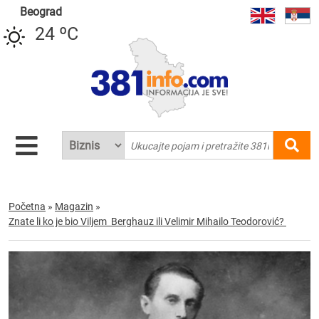
Beograd
24 ºC
Početna
»
Magazin
»
Znate li ko je bio Viljem Berghauz ili Velimir Mihailo Teodorović?