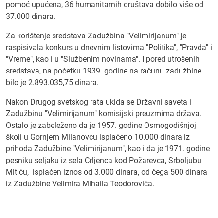
pomoć upućena, 36 humanitarnih društava dobilo više od
37.000 dinara.
Za korištenje sredstava Zadužbina "Velimirijanum" je
raspisivala konkurs u dnevnim listovima "Politika", "Pravda" i
"Vreme", kao i u "Službenim novinama". I pored utrošenih
sredstava, na početku 1939. godine na računu zadužbine
bilo je 2.893.035,75 dinara.
Nakon Drugog svetskog rata ukida se Državni saveta i
Zadužbinu "Velimirijanum" komisijski preuzmima država.
Ostalo je zabeleženo da je 1957. godine Osmogodišnjoj
školi u Gornjem Milanovcu isplaćeno 10.000 dinara iz
prihoda Zadužbine "Velimirijanum", kao i da je 1971. godine
pesniku seljaku iz sela Crljenca kod Požarevca, Srboljubu
Mitiću, isplaćen iznos od 3.000 dinara, od čega 500 dinara
iz Zadužbine Velimira Mihaila Teodorovića.