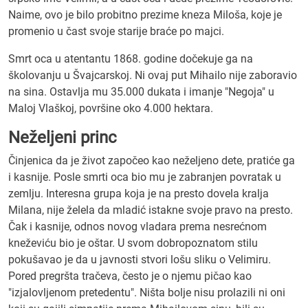
Naime, ovo je bilo probitno prezime kneza Miloša, koje je
promenio u čast svoje starije braće po majci.
Smrt oca u atentantu 1868. godine dočekuje ga na
školovanju u Švajcarskoj. Ni ovaj put Mihailo nije zaboravio
na sina. Ostavlja mu
35.000 dukata i imanje "Negoja" u
Maloj Vlaškoj, površine oko 4.000 hektara.
Neželjeni princ
Činjenica da je život započeo kao neželjeno dete, pratiće ga
i kasnije. Posle smrti oca bio mu je zabranjen povratak u
zemlju. Interesna grupa koja je na presto dovela kralja
Milana, nije želela da mladić istakne svoje pravo na presto.
Čak i kasnije, odnos novog vladara prema nesrećnom
kneževiću bio je oštar. U svom dobropoznatom stilu
pokušavao je da u javnosti stvori lošu sliku o Velimiru.
Pored pregršta tračeva, često je o njemu pičao kao
"izjalovljenom pretedentu". Ništa bolje nisu prolazili ni oni