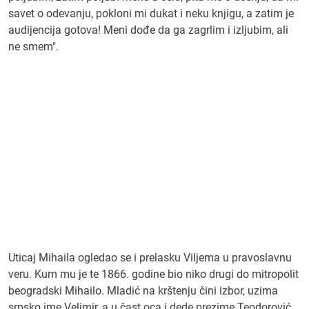
savet o odevanju, pokloni mi dukat i neku knjigu, a zatim je
audijencija gotova! Meni dođe da ga zagrlim i izljubim, ali
ne smem".
Uticaj Mihaila ogledao se i prelasku Viljema u pravoslavnu
veru. Kum mu je te 1866. godine bio niko drugi do mitropolit
beogradski Mihailo. Mladić na krštenju čini izbor, uzima
srpsko ime Velimir, a u čast oca i dede prezime Teodorović.