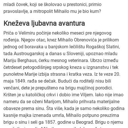
mladi čovek, koji se školovao u prestonici, primio
pravoslavlje, a mitropolit Mihailo mu je bio kum?
Kneževa ljubavna avantura
Priča o Velimiru počinje nekoliko meseci pre njegovog
rođenja. Njegov otac, knez Mihailo Obrenovića je prilikom
jednog od boravaka u banjskom lečilištu Rogaškoj Slatini,
tada Austrougarskoj a danas u Sloveniji, upoznao mladu
Mariju Berghaus, ćerku mesnog veterinara. Ubrzo između
četrdeset petogodišnjeg srpskog kneza u izgnanstvu i tek
punoletne Marije izbija strasna i kratka veza. Iz te veze 20.
maja 1849. rađa se dečak. Budući da roditelji nisu bili
venčani, dete je prepušteno na brigu majčinoj porodici.
Kršten je u katoličkoj crkvi i dobio ime Viljem. Iako nije imao
nameru da se oženi Marijom, Mihailo prihvata materijalne
obaveze prema sinu. Šta više, kada je samo nekoliko godina
kasnije majka iznenada umrla, Mihailo potpuno preuzima
brigu o sinu i seli ga 1857. godine u Beograd. Brigu o njemu