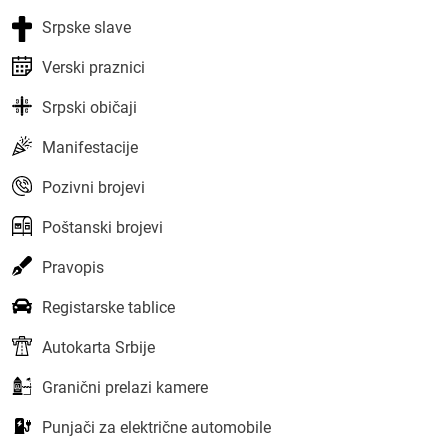
Srpske slave
Verski praznici
Srpski običaji
Manifestacije
Pozivni brojevi
Poštanski brojevi
Pravopis
Registarske tablice
Autokarta Srbije
Granični prelazi kamere
Punjači za električne automobile