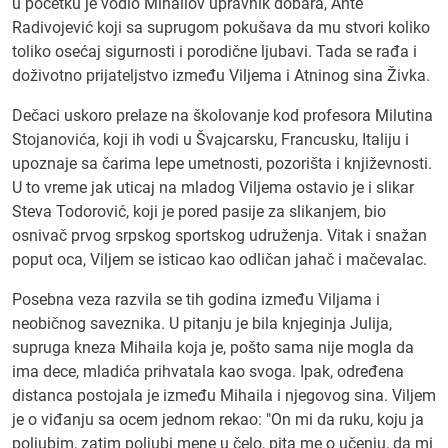
u početku je vodio Mihailov upravnik dobara, Ante
Radivojević koji sa suprugom pokušava da mu stvori koliko
toliko osećaj sigurnosti i porodične ljubavi. Tada se rađa i
doživotno prijateljstvo između Viljema i Atninog sina Živka.
Dečaci uskoro prelaze na školovanje kod profesora Milutina
Stojanovića, koji ih vodi u Švajcarsku, Francusku, Italiju i
upoznaje sa čarima lepe umetnosti, pozorišta i književnosti.
U to vreme jak uticaj na mladog Viljema ostavio je i slikar
Steva Todorović, koji je pored pasije za slikanjem, bio
osnivač prvog srpskog sportskog udruženja. Vitak i snažan
poput oca, Viljem se isticao kao odličan jahač i mačevalac.
Posebna veza razvila se tih godina između Viljama i
neobičnog saveznika. U pitanju je bila knjeginja Julija,
supruga kneza Mihaila koja je, pošto sama nije mogla da
ima dece, mladića prihvatala kao svoga. Ipak, određena
distanca postojala je između Mihaila i njegovog sina. Viljem
je o viđanju sa ocem jednom rekao: "On mi da ruku, koju ja
poljubim, zatim poljubi mene u čelo, pita me o učenju, da mi