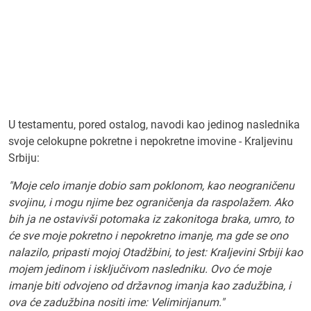
U testamentu, pored ostalog, navodi kao jedinog naslednika
svoje celokupne pokretne i nepokretne imovine - Kraljevinu
Srbiju:
"Moje celo imanje dobio sam poklonom, kao neograničenu
svojinu, i mogu njime bez ograničenja da raspolažem. Ako
bih ja ne ostavivši potomaka iz zakonitoga braka, umro, to
će sve moje pokretno i nepokretno imanje, ma gde se ono
nalazilo, pripasti mojoj Otadžbini, to jest: Kraljevini Srbiji kao
mojem jedinom i isključivom nasledniku. Ovo će moje
imanje biti odvojeno od državnog imanja kao zadužbina, i
ova će zadužbina nositi ime: Velimirijanum."