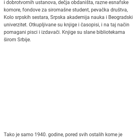
i dobrotvornih ustanova, dečja obdaništa, razne esnafske
komore, fondove za siromašne student, pevačka društva,
Kolo srpskih sestara, Srpska akademija nauka i Beogradski
univerzitet. Otkupljivane su knjige i časopisi, i na taj način
pomagani pisci i izdavači. Knjige su slane bibliotekama
širom Srbije.
Tako je samo 1940. godine, pored svih ostalih kome je