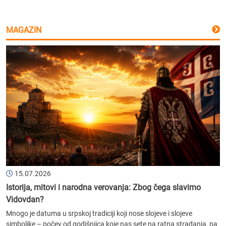
MAGAZIN
15.07.2026
Istorija, mitovi i narodna verovanja: Zbog čega slavimo
Vidovdan?
Mnogo je datuma u srpskoj tradiciji koji nose slojeve i slojeve
simbolike – počev od godišnjica koje nas sete na ratna stradanja, pa