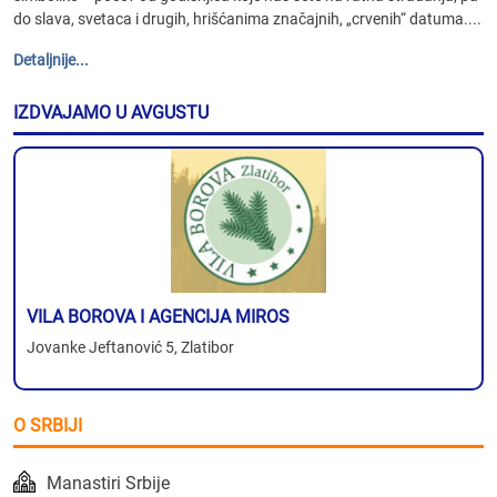
do slava, svetaca i drugih, hrišćanima značajnih, „crvenih“ datuma....
Detaljnije...
IZDVAJAMO U AVGUSTU
VILA BOROVA I AGENCIJA MIROS
Jovanke Jeftanović 5, Zlatibor
O SRBIJI
Manastiri Srbije