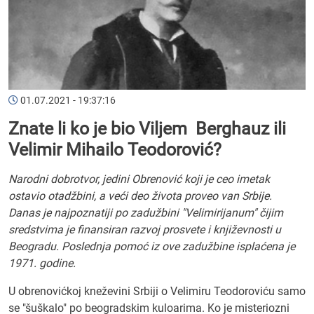
01.07.2021 - 19:37:16
Znate li ko je bio Viljem Berghauz ili
Velimir Mihailo Teodorović?
Narodni dobrotvor, jedini Obrenović koji je ceo imetak
ostavio otadžbini, a veći deo života proveo van Srbije.
Danas je najpoznatiji po zadužbini "Velimirijanum" čijim
sredstvima je finansiran razvoj prosvete i književnosti u
Beogradu. Poslednja pomoć iz ove zadužbine isplaćena je
1971. godine.
U obrenovićkoj kneževini Srbiji o Velimiru Teodoroviću samo
se "šuškalo" po beogradskim kuloarima. Ko je misteriozni